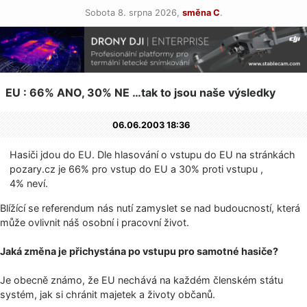
Sobota 8. srpna 2026,
směna C
.
EU : 66% ANO, 30% NE …tak to jsou naše výsledky
06.06.2003 18:36
Hasiči jdou do EU. Dle hlasování o vstupu do EU na stránkách
pozary.cz je 66% pro vstup do EU a 30% proti vstupu ,
4% neví.
Blížící se referendum nás nutí zamyslet se nad budoucností, která
může ovlivnit náš osobní i pracovní život.
Jaká změna je přichystána po vstupu pro samotné hasiče?
Je obecně známo, že EU nechává na každém členském státu
systém, jak si chránit majetek a životy občanů.