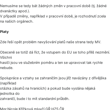
Nemusíme se tedy bát žádných změn v pracovní době (tj. žádné
dvanáctky apod.).
V případě změny, například v pracovní době, je rozhodnutí zcela
na našich orgánech.
Platy
Zde řeší opět problém navyšování platů naše strana tedy MV.
Obeceně se totiž dá říct, že vstupem do EU se toho příliš nezmění.
Všichni
hasiči jsou ve služebním poměru a ten se upravovat tak rychle
nebude.
Spolupráce a vztahy se zahraničím jsou jiľž navázány z dřívějška
(například
otázka zásahů na hranicích) a pokud bude vyslána nějaká
jednotka do
zahraničí, bude i to mít standardní průběh.
Mgr.Nicole Křížková mluvčí GŘ HZS ČR