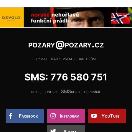
pozary@pozary.cz
e-mail dorazí všem redaktorům
SMS: 776 580 751
netelefonujte, SMSkujte, odpovíme
Facebook
Instagram
YouTube
X.com