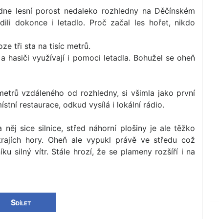
edne lesní porost nedaleko rozhledny na Děčínském
ili dokonce i letadlo. Proč začal les hořet, nikdo
e tři sta na tisíc metrů.
a hasiči využívají i pomoci letadla. Bohužel se oheň
 metrů vzdáleného od rozhledny, si všimla jako první
stní restaurace, odkud vysílá i lokální rádio.
něj sice silnice, střed náhorní plošiny je ale těžko
rajích hory. Oheň ale vypukl právě ve středu což
ku silný vítr. Stále hrozí, že se plameny rozšíří i na
Sdílet