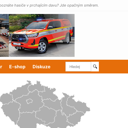
poznáte hasiče v prchajícím davu? Jde opačným směrem.
r
E-shop
Diskuze
🔍