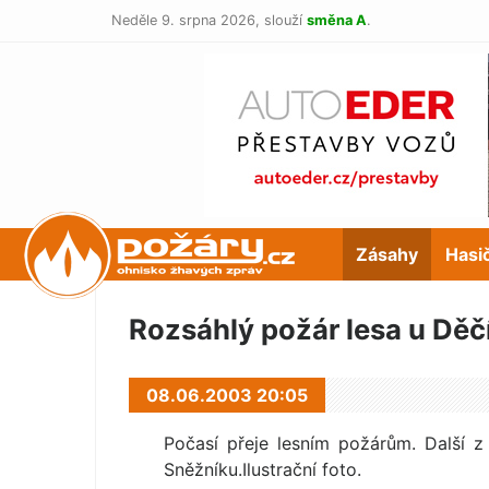
Neděle 9. srpna 2026,
slouží
směna A
.
POŽÁRY.cz
Zásahy
Hasi
Rozsáhlý požár lesa u Děč
08.06.2003 20:05
Počasí přeje lesním požárům. Další 
Sněžníku.Ilus­trační foto.