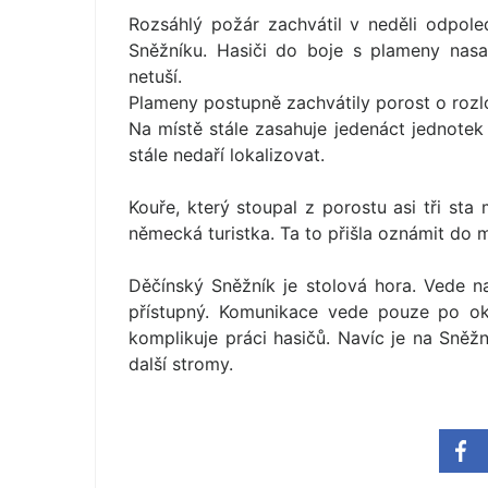
Rozsáhlý požár zachvátil v neděli odpol
Sněžníku. Hasiči do boje s plameny nasad
netuší.
Plameny postupně zachvátily porost o rozloz
Na místě stále zasahuje jedenáct jednotek 
stále nedaří lokalizovat.
Kouře, který stoupal z porostu asi tři sta
německá turistka. Ta to přišla oznámit do mí
Děčínský Sněžník je stolová hora. Vede na 
přístupný. Komunikace vede pouze po ok
komplikuje práci hasičů. Navíc je na Sněžní
další stromy.