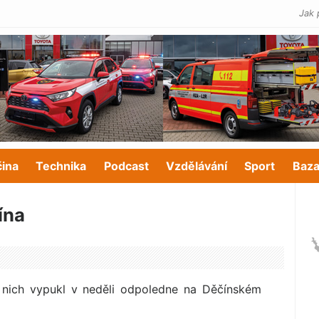
Jak 
čina
Technika
Podcast
Vzdělávání
Sport
Baza
ína
z nich vypukl v neděli odpoledne na Děčínském