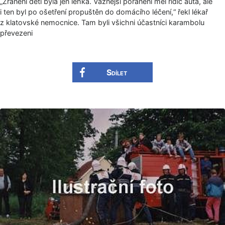
„Zranění dětí byla jen lehká. Vážnější poranění měl řidič auta, ale
i ten byl po ošetření propuštěn do domácího léčení,“ řekl lékař
z klatovské nemocnice. Tam byli všichni účastníci karambolu
převezeni
Sdílet