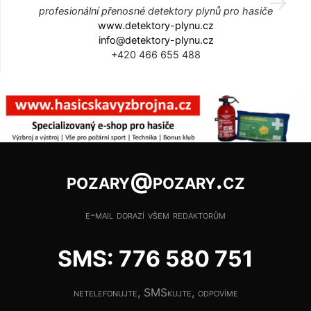
profesionální přenosné detektory plynů pro hasiče
www.detektory-plynu.cz
info@detektory-plynu.cz
+420 466 655 488
pozary@pozary.cz
e-mail dorazí všem redaktorům
SMS: 776 580 751
netelefonujte, SMSkujte, odpovíme