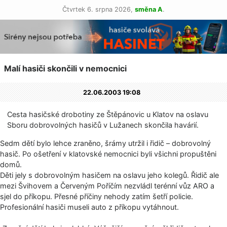
Čtvrtek 6. srpna 2026,
směna A
.
Malí hasiči skončili v nemocnici
22.06.2003 19:08
Cesta hasičské drobotiny ze Štěpánovic u Klatov na oslavu
Sboru dobrovolných hasičů v Lužanech skončila havárií.
Sedm dětí bylo lehce zraněno, šrámy utržil i řidič – dobrovolný
hasič. Po ošetření v klatovské nemocnici byli všichni propuštěni
domů.
Děti jely s dobrovolným hasičem na oslavu jeho kolegů. Řidič ale
mezi Švihovem a Červeným Poříčím nezvládl terénní vůz ARO a
sjel do příkopu. Přesné příčiny nehody zatím šetří policie.
Profesionální hasiči museli auto z příkopu vytáhnout.