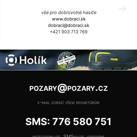
vše pro dobrovolné hasiče
www.dobraci.sk
dobraci@dobraci.sk
+421 903 713 769
pozary@pozary.cz
e-mail dorazí všem redaktorům
SMS: 776 580 751
netelefonujte, SMSkujte, odpovíme