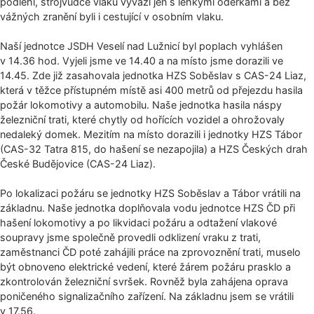
podlehl, strojvůdce vlaku vyvázl jen s lehkými oděrkami a bez
vážných zranění byli i cestující v osobním vlaku.
Naší jednotce JSDH Veselí nad Lužnicí byl poplach vyhlášen
v 14.36 hod. Vyjeli jsme ve 14.40 a na místo jsme dorazili ve
14.45. Zde již zasahovala jednotka HZS Soběslav s CAS-24 Liaz,
která v těžce přístupném místě asi 400 metrů od přejezdu hasila
požár lokomotivy a automobilu. Naše jednotka hasila náspy
železniční trati, které chytly od hořících vozidel a ohrožovaly
nedaleký domek. Mezitím na místo dorazili i jednotky HZS Tábor
(CAS-32 Tatra 815, do hašení se nezapojila) a HZS Českých drah
České Budějovice (CAS-24 Liaz).
Po lokalizaci požáru se jednotky HZS Soběslav a Tábor vrátili na
základnu. Naše jednotka doplňovala vodu jednotce HZS ČD při
hašení lokomotivy a po likvidaci požáru a odtažení vlakové
soupravy jsme společně provedli odklizení vraku z trati,
zaměstnanci ČD poté zahájili práce na zprovoznění trati, muselo
být obnoveno elektrické vedení, které žárem požáru prasklo a
zkontrolován železniční svršek. Rovněž byla zahájena oprava
poničeného signalizačního zařízení. Na základnu jsem se vrátili
v 17.56.