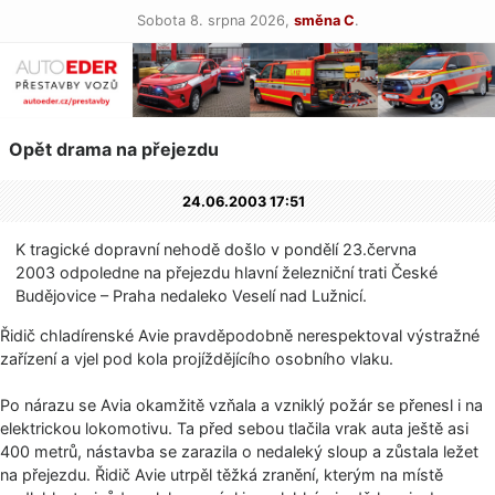
Sobota 8. srpna 2026,
směna C
.
Opět drama na přejezdu
24.06.2003 17:51
K tragické dopravní nehodě došlo v pondělí 23.června
2003 odpoledne na přejezdu hlavní železniční trati České
Budějovice – Praha nedaleko Veselí nad Lužnicí.
Řidič chladírenské Avie pravděpodobně nerespektoval výstražné
zařízení a vjel pod kola projíždějícího osobního vlaku.
Po nárazu se Avia okamžitě vzňala a vzniklý požár se přenesl i na
elektrickou lokomotivu. Ta před sebou tlačila vrak auta ještě asi
400 metrů, nástavba se zarazila o nedaleký sloup a zůstala ležet
na přejezdu. Řidič Avie utrpěl těžká zranění, kterým na místě