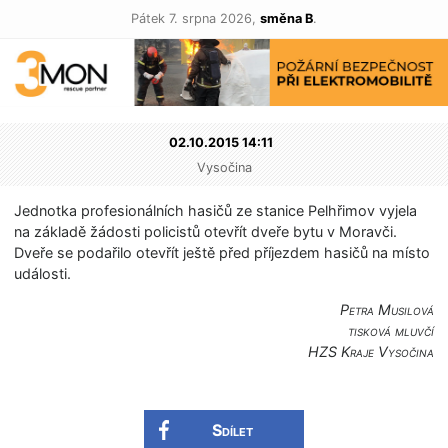
Pátek 7. srpna 2026,
směna B
.
02.10.2015 14:11
Vysočina
Jednotka profesionálních hasičů ze stanice Pelhřimov vyjela
na základě žádosti policistů otevřít dveře bytu v Moravči.
Dveře se podařilo otevřít ještě před příjezdem hasičů na místo
události.
Petra Musilová
tisková mluvčí
HZS Kraje Vysočina
Sdílet