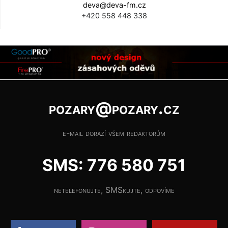
deva@deva-fm.cz
+420 558 448 338
pozary@pozary.cz
e-mail dorazí všem redaktorům
SMS: 776 580 751
netelefonujte, SMSkujte, odpovíme