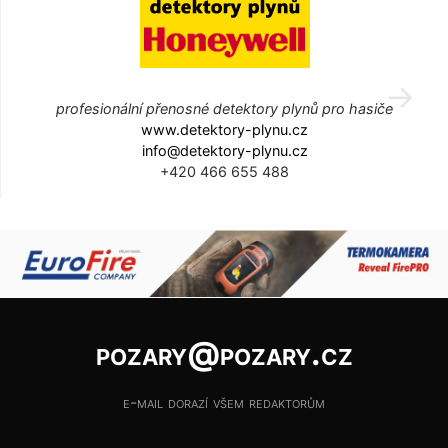
profesionální přenosné detektory plynů pro hasiče
www.detektory-plynu.cz
info@detektory-plynu.cz
+420 466 655 488
pozary@pozary.cz
e-mail dorazí všem redaktorům