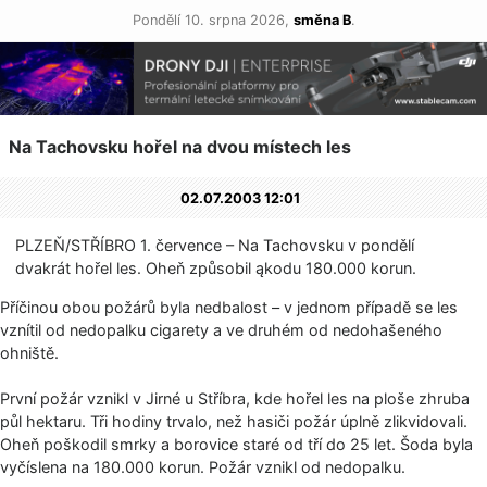
Pondělí 10. srpna 2026,
směna B
.
Na Tachovsku hořel na dvou místech les
02.07.2003 12:01
PLZEŇ/STŘÍBRO 1. července – Na Tachovsku v pondělí
dvakrát hořel les. Oheň způsobil ąkodu 180.000 korun.
Příčinou obou požárů byla nedbalost – v jednom případě se les
vznítil od nedopalku cigarety a ve druhém od nedohašeného
ohniště.
První požár vznikl v Jirné u Stříbra, kde hořel les na ploše zhruba
půl hektaru. Tři hodiny trvalo, než hasiči požár úplně zlikvidovali.
Oheň poškodil smrky a borovice staré od tří do 25 let. Šoda byla
vyčíslena na 180.000 korun. Požár vznikl od nedopalku.