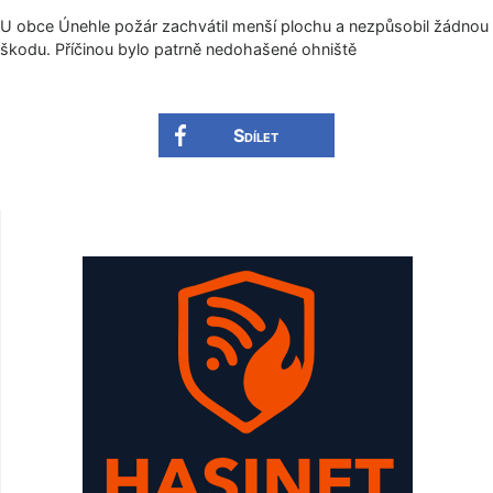
U obce Únehle požár zachvátil menší plochu a nezpůsobil žádnou
škodu. Příčinou bylo patrně nedohašené ohniště
Sdílet