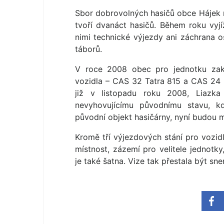
Sbor dobrovolných hasičů obce Hájek m
tvoří dvanáct hasičů. Během roku vyjíž
nimi technické výjezdy ani záchrana o
táborů.
V roce 2008 obec pro jednotku zak
vozidla – CAS 32 Tatra 815 a CAS 24 
již v listopadu roku 2008, Liazka
nevyhovujícímu původnímu stavu, k
původní objekt hasičárny, nyní budou m
Kromě tří výjezdových stání pro vozid
místnost, zázemí pro velitele jednotk
je také šatna. Vize tak přestala být sne