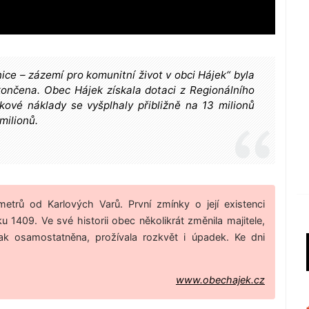
ice – zázemí pro komunitní život v obci Hájek“ byla
končena. Obec Hájek získala dotaci z Regionálního
ové náklady se vyšplhaly přibližně na 13 milionů
milionů.
trů od Karlových Varů. První zmínky o její existenci
u 1409. Ve své historii obec několikrát změnila majitele,
ak osamostatněna, prožívala rozkvět i úpadek. Ke dni
www.obechajek.cz