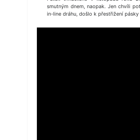
smutným dnem, naopak. Jen chvíli pot
in-line dráhu, došlo k přestřižení pás