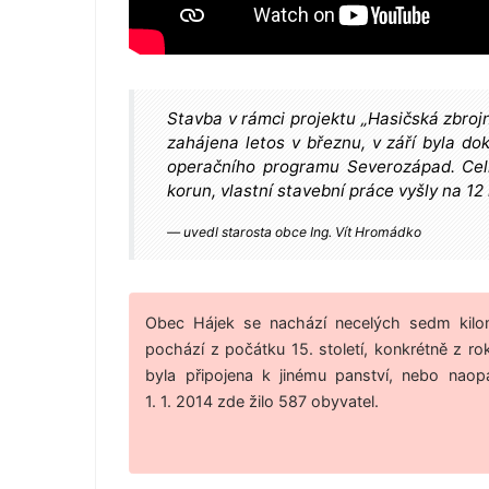
Stavba v rámci projektu „Hasičská zbrojn
zahájena letos v březnu, v září byla do
operačního programu Severozápad. Celk
korun, vlastní stavební práce vyšly na 12 
uvedl starosta obce Ing. Vít Hromádko
Obec Hájek se nachází necelých sedm kilome
pochází z počátku 15. století, konkrétně z rok
byla připojena k jinému panství, nebo naop
1. 1. 2014 zde žilo 587 obyvatel.