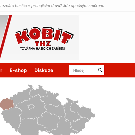
poznáte hasiče v prchajícím davu? Jde opačným směrem.
r
E-shop
Diskuze
🔍