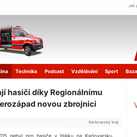
Jak 
čina
Technika
Podcast
Vzdělávání
Sport
Baza
jí hasiči díky Regionálnímu
rozápad novou zbrojnici
Karlovarský kraj
2015 nebyl pro hasiče v Hájku na Karlovarsku