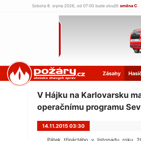
Sobota 8. srpna 2026,
od 07:00 bude sloužit
směna C
.
POŽÁRY.cz
Zásahy
Hasi
V Hájku na Karlovarsku ma
operačnímu programu Seve
14.11.2015 03:30
Pátek třináctého v listopadu roku 