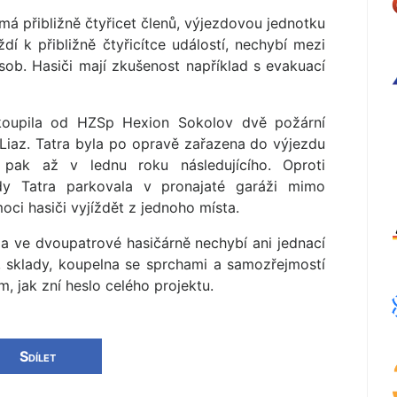
á přibližně čtyřicet členů, výjezdovou jednotku
dí k přibližně čtyřicítce událostí, nechybí mezi
sob. Hasiči mají zkušenost například s evakuací
oupila od HZSp Hexion Sokolov dvě požární
Liaz. Tatra byla po opravě zařazena do výjezdu
 pak až v lednu roku následujícího. Oproti
dy Tatra parkovala v pronajaté garáži mimo
oci hasiči vyjíždět z jednoho místa.
la ve dvoupatrové hasičárně nechybí ani jednací
y, sklady, koupelna se sprchami a samozřejmostí
m, jak zní heslo celého projektu.
Sdílet