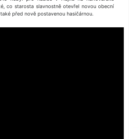
é, co starosta slavnostně otevřel novou obecní
ky také před nově postavenou hasičárnou.