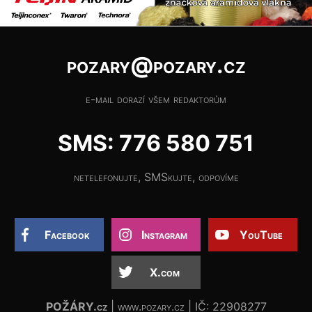
pozary@pozary.cz
e-mail dorazí všem redaktorům
SMS: 776 580 751
netelefonujte, SMSkujte, odpovíme
Facebook
Instagram
YouTube
X.com
POŽÁRY.cz
| www.pozary.cz | IČ: 22908277