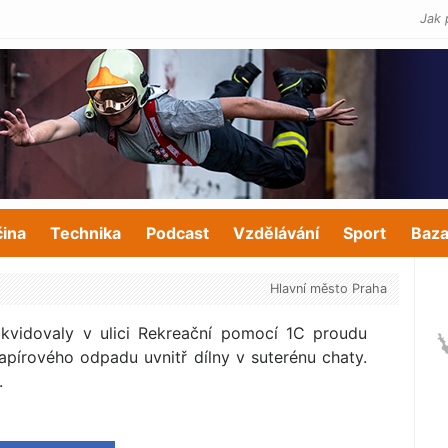
Jak 
čina
Technika
Podcast
Vzdělávání
Sport
Baza
Hlavní město Praha
ikvidovaly v ulici Rekreační pomocí 1C proudu
pírového odpadu uvnitř dílny v suterénu chaty.
.