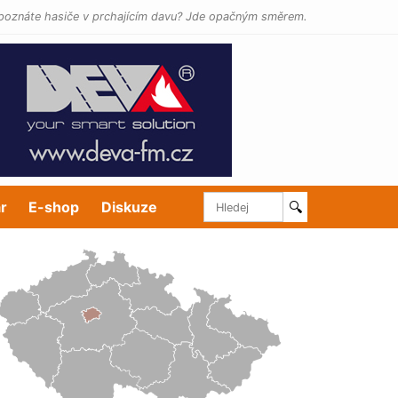
poznáte hasiče v prchajícím davu? Jde opačným směrem.
r
E-shop
Diskuze
🔍