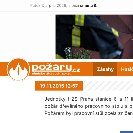
Pátek 7. srpna 2026,
slouží
směna B
.
POŽÁRY.cz
Zásahy
Hasi
19.11.2015 12:57
Jednotky HZS Praha stanice 6 a 11 l
požár dřevěného pracovního stolu a pa
Požárem byl pracovní stůl zcela zničen