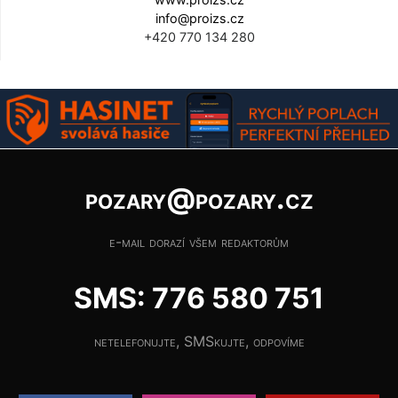
info@proizs.cz
+420 770 134 280
pozary@pozary.cz
e-mail dorazí všem redaktorům
SMS: 776 580 751
netelefonujte, SMSkujte, odpovíme