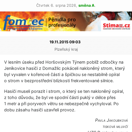
Čtvrtek 6. srpna 2026,
směna A
.
19.11.2015 09:03
Plzeňský kraj
V lesním úseku před Horšovským Týnem poblíž odbočky na
Jeníkovice hasiči z Domažlic pokáceli nakloněný strom, který
byl vyvalen v kořenové části a špičkou se nestabilně opíral
o strom v bezprostřední blízkosti frekventované silnice.
Hasiči museli porazit i strom, o který se ten nakloněný opíral,
z toho důvodu, že byl ve spodní části puklý v délce přes
1 metr a při poryvech větru se nebezpečně vychyloval. Po
dobu zásahu hasiči uzavřeli provoz.
Pavla Jakoubková
tisková mluvčí