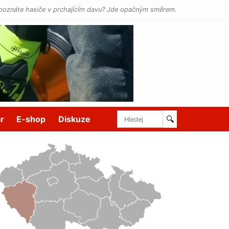
poznáte hasiče v prchajícím davu? Jde opačným směrem.
r
E-shop
Diskuze
🔍