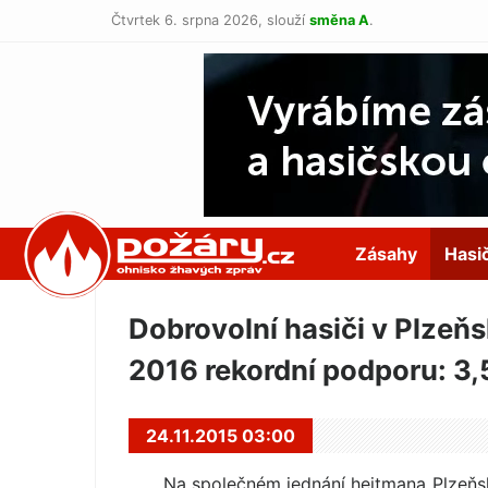
Čtvrtek 6. srpna 2026,
slouží
směna A
.
POŽÁRY.cz
Zásahy
Hasi
Dobrovolní hasiči v Plzeňs
2016 rekordní podporu: 3,
24.11.2015 03:00
Na společném jednání hejtmana Plzeňsk