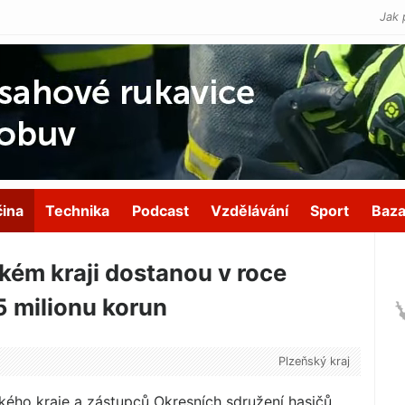
Jak 
čina
Technika
Podcast
Vzdělávání
Sport
Baza
kém kraji dostanou v roce
5 milionu korun
Plzeňský kraj
ého kraje a zástupců Okresních sdružení hasičů