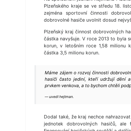
Plzeňského kraje se ve středu 18. li
zejména sportovní činnosti dobrovo
dobrovolné hasiče uvolnit dosud nejvyšš
Plzeňský kraj činnost dobrovolných 
částka navyšuje. V roce 2013 to byla s
korun, v letošním roce 1,58 milionu
částka 3,5 milionu korun.
Máme zájem o rozvoj činnosti dobrovolný
hasiči často jediní, kteří udržují dění 
prvkem venkova, a to bychom chtěli podp
uvedl hejtman.
Dodal také, že kraj nechce nahrazovat 
jednotek dobrovolných hasičů, ale 
financování hasičských soutěží a dalších