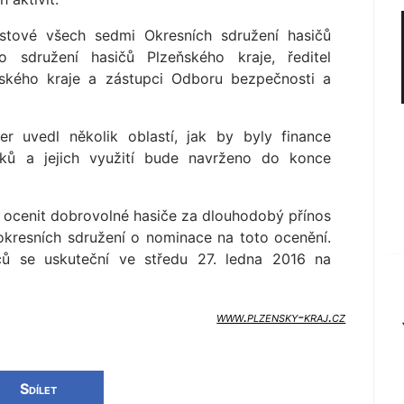
ostové všech sedmi Okresních sdružení hasičů
ho sdružení hasičů Plzeňského kraje, ředitel
ského kraje a zástupci Odboru bezpečnosti a
er uvedl několik oblastí, jak by byly finance
edků a jejich využití bude navrženo do konce
 ocenit dobrovolné hasiče za dlouhodobý přínos
okresních sdružení o nominace na toto ocenění.
ičů se uskuteční ve středu 27. ledna 2016 na
www.plzensky-kraj.cz
Sdílet