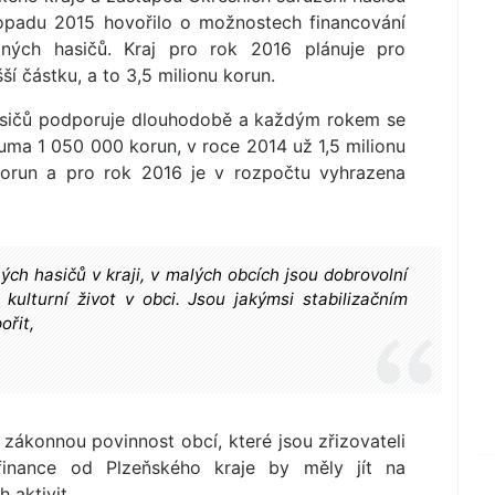
stopadu 2015 hovořilo o možnostech financování
lných hasičů. Kraj pro rok 2016 plánuje pro
í částku, a to 3,5 milionu korun.
hasičů podporuje dlouhodobě a každým rokem se
uma 1 050 000 korun, v roce 2014 už 1,5 milionu
 korun a pro rok 2016 je v rozpočtu vyhrazena
ch hasičů v kraji, v malých obcích jsou dobrovolní
a kulturní život v obci. Jsou jakýmsi stabilizačním
ořit,
zákonnou povinnost obcí, které jsou zřizovateli
finance od Plzeňského kraje by měly jít na
 aktivit.