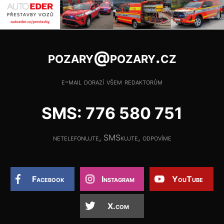
pozary@pozary.cz
e-mail dorazí všem redaktorům
SMS: 776 580 751
netelefonujte, SMSkujte, odpovíme
Facebook
Instagram
YouTube
X.com