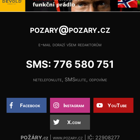
pozary@pozary.cz
e-mail dorazí všem redaktorům
SMS: 776 580 751
netelefonujte, SMSkujte, odpovíme
Facebook
Instagram
YouTube
X.com
POŽÁRY.cz
| www.pozary.cz | IČ: 22908277