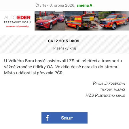
Čtvrtek 6. srpna 2026,
směna A
.
06.12.2015 14:09
Plzeňský kraj
U Velkého Boru hasiči asistovali LZS při ošetření a transportu
vážně zraněné řidičky OA. Vozidlo čelně narazilo do stromu.
Místo události si převzala PČR.
Pavla Jakoubková
tisková mluvčí
HZS Plzeňského kraje
Sdílet