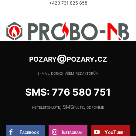
+420 731 825 858
pozary@pozary.cz
e-mail dorazí všem redaktorům
SMS: 776 580 751
netelefonujte, SMSkujte, odpovíme
Facebook
Instagram
YouTube