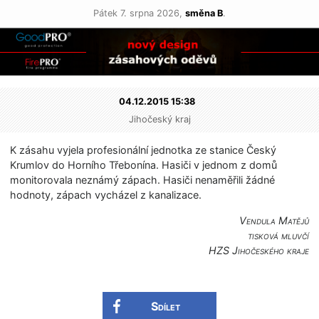
Pátek 7. srpna 2026,
směna B
.
04.12.2015 15:38
Jihočeský kraj
K zásahu vyjela profesionální jednotka ze stanice Český
Krumlov do Horního Třebonína. Hasiči v jednom z domů
monitorovala neznámý zápach. Hasiči nenaměřili žádné
hodnoty, zápach vycházel z kanalizace.
Vendula Matějů
tisková mluvčí
HZS Jihočeského kraje
Sdílet