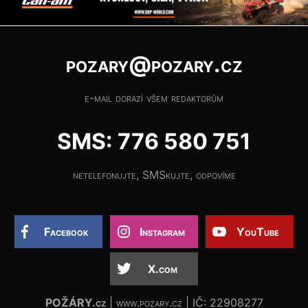
pozary@pozary.cz
e-mail dorazí všem redaktorům
SMS: 776 580 751
netelefonujte, SMSkujte, odpovíme
Facebook
Instagram
YouTube
X.com
POŽÁRY.cz
| www.pozary.cz | IČ: 22908277