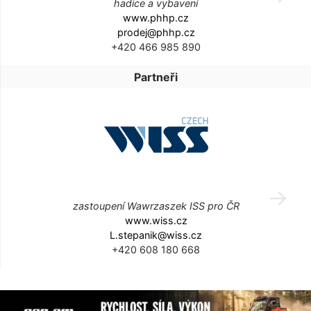
hadice a vybavení
www.phhp.cz
prodej@phhp.cz
+420 466 985 890
Partneři
zastoupení Wawrzaszek ISS pro ČR
www.wiss.cz
L.stepanik@wiss.cz
+420 608 180 668