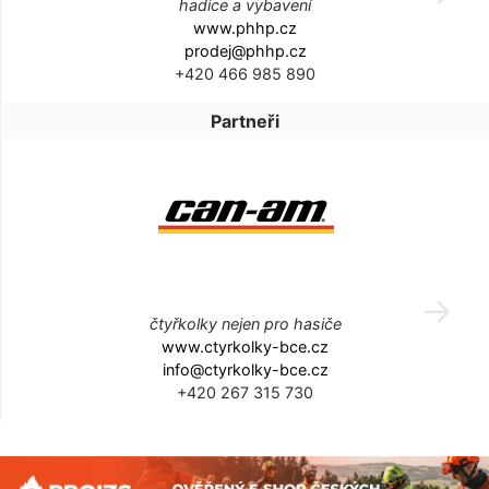
hadice a vybavení
www.phhp.cz
prodej@phhp.cz
+420 466 985 890
Partneři
čtyřkolky nejen pro hasiče
www.ctyrkolky-bce.cz
info@ctyrkolky-bce.cz
+420 267 315 730