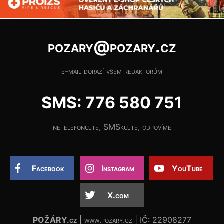
pozary@pozary.cz
e-mail dorazí všem redaktorům
SMS: 776 580 751
netelefonujte, SMSkujte, odpovíme
Facebook
Instagram
YouTube
X.com
POŽÁRY.cz
| www.pozary.cz | IČ: 22908277