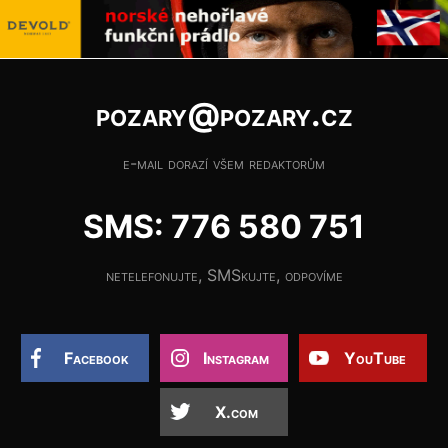
pozary@pozary.cz
e-mail dorazí všem redaktorům
SMS: 776 580 751
netelefonujte, SMSkujte, odpovíme
Facebook
Instagram
YouTube
X.com