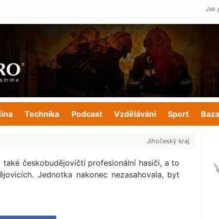
Jak 
čina
Technika
Podcast
Vzdělávání
Sport
Baza
Jihočeský kraj
 také českobudějovičtí profesionální hasiči, a to
jovicích. Jednotka nakonec nezasahovala, byt