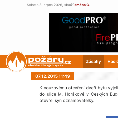
Sobota 8. srpna 2026,
slouží
směna C
.
POŽÁRY.cz
Zásahy
Hasi
07.12.2015 11:49
K nouzovému otevření dveří bytu vyjeli
do ulice M. Horákové v Českých Budě
otevřel syn oznamovatelky.