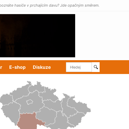
poznáte hasiče v prchajícím davu? Jde opačným směrem.
r
E-shop
Diskuze
🔍