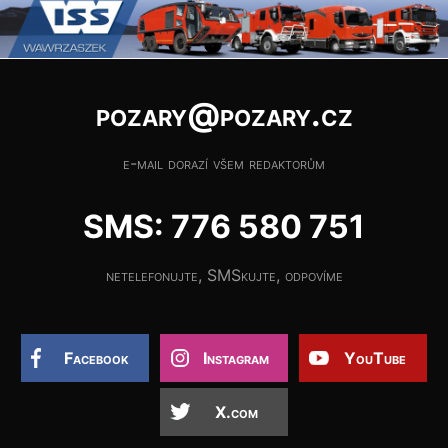
pozary@pozary.cz
e-mail dorazí všem redaktorům
SMS: 776 580 751
netelefonujte, SMSkujte, odpovíme
Facebook
Instagram
YouTube
X.com