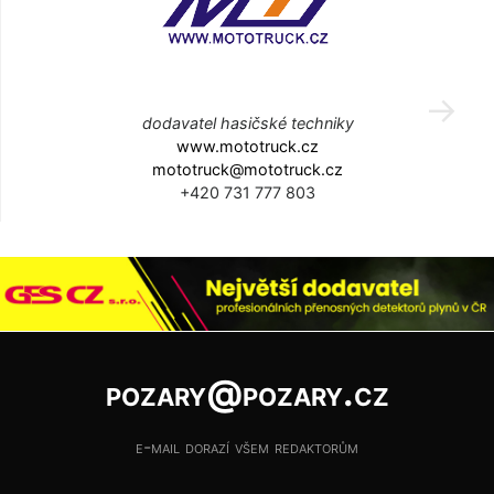
dodavatel hasičské techniky
www.mototruck.cz
mototruck@mototruck.cz
+420 731 777 803
pozary@pozary.cz
e-mail dorazí všem redaktorům