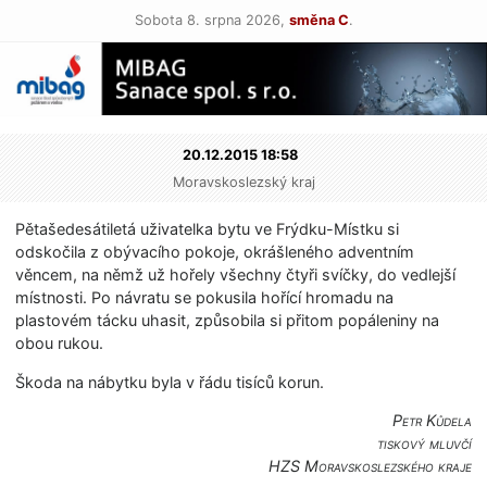
Sobota 8. srpna 2026,
směna C
.
20.12.2015 18:58
Moravskoslezský kraj
Pětašedesátiletá uživatelka bytu ve Frýdku-Místku si
odskočila z obývacího pokoje, okrášleného adventním
věncem, na němž už hořely všechny čtyři svíčky, do vedlejší
místnosti. Po návratu se pokusila hořící hromadu na
plastovém tácku uhasit, způsobila si přitom popáleniny na
obou rukou.
Škoda na nábytku byla v řádu tisíců korun.
Petr Kůdela
tiskový mluvčí
HZS Moravskoslezské­ho kraje