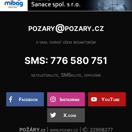
pozary@pozary.cz
e-mail dorazí všem redaktorům
SMS: 776 580 751
netelefonujte, SMSkujte, odpovíme
Facebook
Instagram
YouTube
X.com
POŽÁRY.cz
| www.pozary.cz | IČ: 22908277