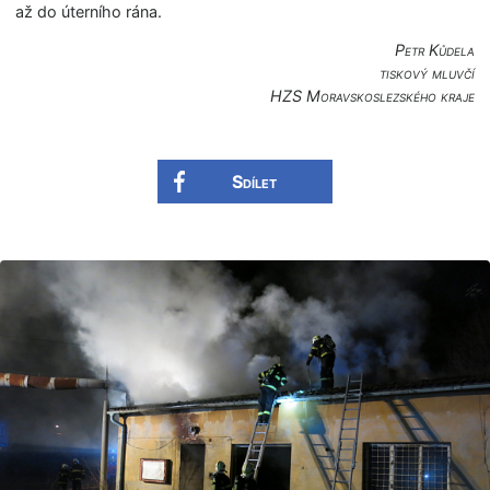
až do úterního rána.
Petr Kůdela
tiskový mluvčí
HZS Moravskoslezské­ho kraje
Sdílet