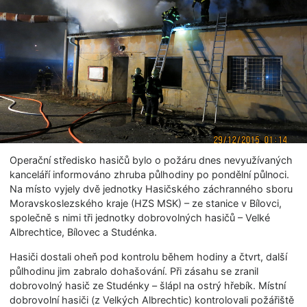
Operační středisko hasičů bylo o požáru dnes nevyužívaných
kanceláří informováno zhruba půlhodiny po pondělní půlnoci.
Na místo vyjely dvě jednotky Hasičského záchranného sboru
Moravskoslezského kraje (HZS MSK) – ze stanice v Bílovci,
společně s nimi tři jednotky dobrovolných hasičů – Velké
Albrechtice, Bílovec a Studénka.
Hasiči dostali oheň pod kontrolu během hodiny a čtvrt, další
půlhodinu jim zabralo dohašování. Při zásahu se zranil
dobrovolný hasič ze Studénky – šlápl na ostrý hřebík. Místní
dobrovolní hasiči (z Velkých Albrechtic) kontrolovali požářiště