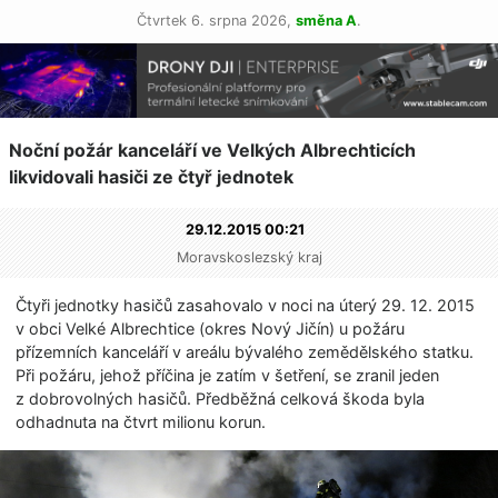
Čtvrtek 6. srpna 2026,
směna A
.
Noční požár kanceláří ve Velkých Albrechticích
likvidovali hasiči ze čtyř jednotek
29.12.2015 00:21
Moravskoslezský kraj
Čtyři jednotky hasičů zasahovalo v noci na úterý 29. 12. 2015
v obci Velké Albrechtice (okres Nový Jičín) u požáru
přízemních kanceláří v areálu bývalého zemědělského statku.
Při požáru, jehož příčina je zatím v šetření, se zranil jeden
z dobrovolných hasičů. Předběžná celková škoda byla
odhadnuta na čtvrt milionu korun.