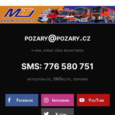
pozary@pozary.cz
e-mail dorazí všem redaktorům
SMS: 776 580 751
netelefonujte, SMSkujte, odpovíme
Facebook
Instagram
YouTube
X.com