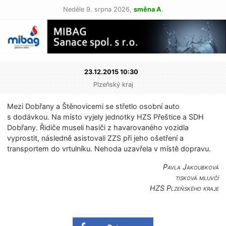
Neděle 9. srpna 2026,
směna A
.
23.12.2015 10:30
Plzeňský kraj
Mezi Dobřany a Štěnovicemi se střetlo osobní auto
s dodávkou. Na místo vyjely jednotky HZS Přeštice a SDH
Dobřany. Řidiče museli hasiči z havarovaného vozidla
vyprostit, následně asistovali ZZS při jeho ošetření a
transportem do vrtulníku. Nehoda uzavřela v místě dopravu.
Pavla Jakoubková
tisková mluvčí
HZS Plzeňského kraje