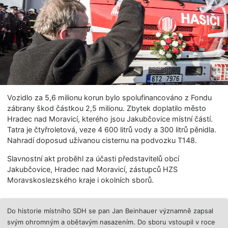
Vozidlo za 5,6 milionu korun bylo spolufinancováno z Fondu
zábrany škod částkou 2,5 milionu. Zbytek doplatilo město
Hradec nad Moravicí, kterého jsou Jakubčovice místní částí.
Tatra je čtyřroletová, veze 4 600 litrů vody a 300 litrů pěnidla.
Nahradí doposud užívanou cisternu na podvozku T148.
Slavnostní akt proběhl za účasti představitelů obcí
Jakubčovice, Hradec nad Moravicí, zástupců HZS
Moravskoslezského kraje i okolních sborů.
Do historie místního SDH se pan Jan Beinhauer významně zapsal
svým ohromným a obětavým nasazením. Do sboru vstoupil v roce