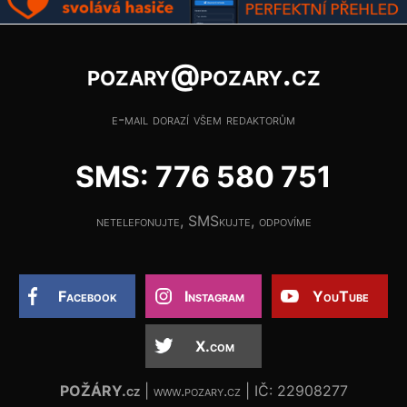
pozary@pozary.cz
e-mail dorazí všem redaktorům
SMS: 776 580 751
netelefonujte, SMSkujte, odpovíme
Facebook
Instagram
YouTube
X.com
POŽÁRY.cz
| www.pozary.cz | IČ: 22908277