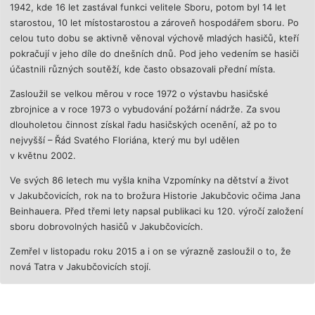
1942, kde 16 let zastával funkci velitele Sboru, potom byl 14 let
starostou, 10 let místostarostou a zároveň hospodářem sboru. Po
celou tuto dobu se aktivně věnoval výchově mladých hasičů, kteří
pokračují v jeho díle do dnešních dnů. Pod jeho vedením se hasiči
účastnili různých soutěží, kde často obsazovali přední místa.
Zasloužil se velkou měrou v roce 1972 o výstavbu hasičské
zbrojnice a v roce 1973 o vybudování požární nádrže. Za svou
dlouholetou činnost získal řadu hasičských ocenění, až po to
nejvyšší – Řád Svatého Floriána, který mu byl udělen
v květnu 2002.
Ve svých 86 letech mu vyšla kniha Vzpomínky na dětství a život
v Jakubčovicích, rok na to brožura Historie Jakubčovic očima Jana
Beinhauera. Před třemi lety napsal publikaci ku 120. výročí založení
sboru dobrovolných hasičů v Jakubčovicích.
Zemřel v listopadu roku 2015 a i on se výrazně zasloužil o to, že
nová Tatra v Jakubčovicích sto­jí.