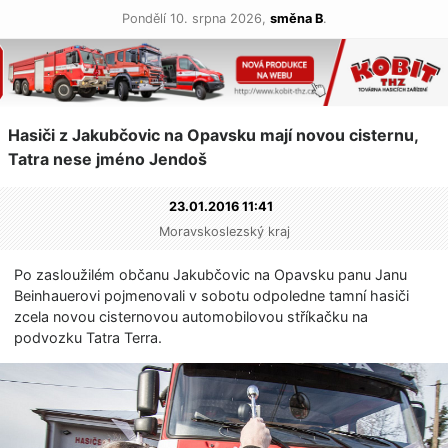
Pondělí 10. srpna 2026,
směna B
.
Hasiči z Jakubčovic na Opavsku mají novou cisternu,
Tatra nese jméno Jendoš
23.01.2016 11:41
Moravskoslezský kraj
Po zasloužilém občanu Jakubčovic na Opavsku panu Janu
Beinhauerovi pojmenovali v sobotu odpoledne tamní hasiči
zcela novou cisternovou automobilovou stříkačku na
podvozku Tatra Terra.