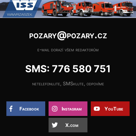
pozary@pozary.cz
e-mail dorazí všem redaktorům
SMS: 776 580 751
netelefonujte, SMSkujte, odpovíme
Facebook
Instagram
YouTube
X.com