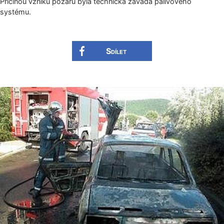
Příčinou vzniku požáru byla technická závada palivového
systému.
Sdílet