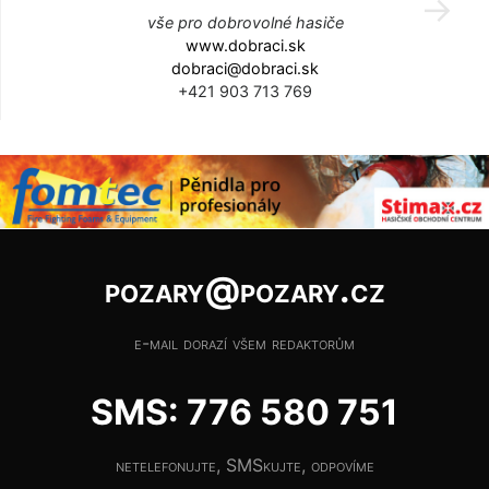
vše pro dobrovolné hasiče
www.dobraci.sk
dobraci@dobraci.sk
+421 903 713 769
pozary@pozary.cz
e-mail dorazí všem redaktorům
SMS: 776 580 751
netelefonujte, SMSkujte, odpovíme