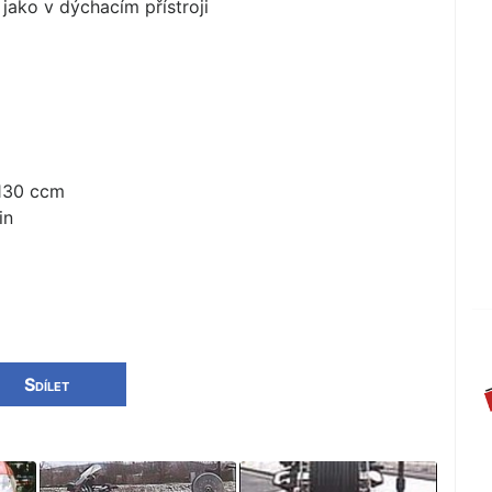
jako v dýchacím přístroji
1130 ccm
in
Sdílet