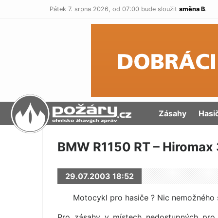
Pátek 7. srpna 2026,
od 07:00 bude sloužit
směna B
.
POŽÁRY.cz
Zásahy
Hasi
BMW R1150 RT – Hiromax
29.07.2003 18:52
Motocykl pro hasiče ? Nic nemožného 
Pro zásahy v místech nedostupných pro k