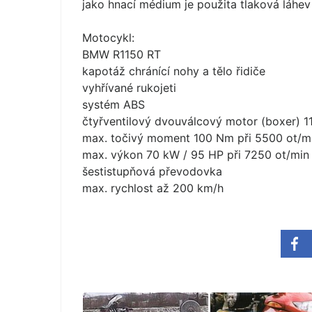
jako hnací médium je použita tlaková láhev 
Motocykl:
BMW R1150 RT
kapotáž chránící nohy a tělo řidiče
vyhřívané rukojeti
systém ABS
čtyřventilový dvouválcový motor (boxer) 
max. točivý moment 100 Nm při 5500 ot/m
max. výkon 70 kW / 95 HP při 7250 ot/min
šestistupňová převodovka
max. rychlost až 200 km/h