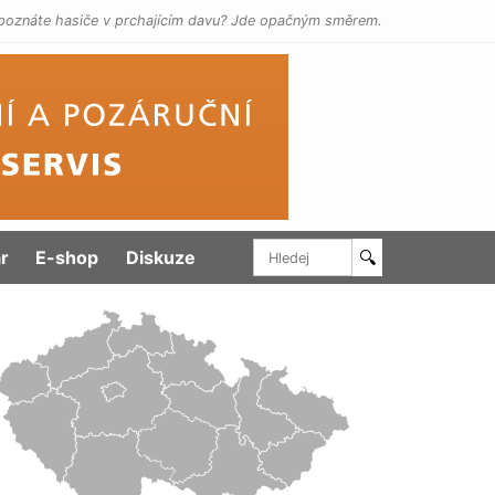
poznáte hasiče v prchajícím davu? Jde opačným směrem.
r
E-shop
Diskuze
🔍