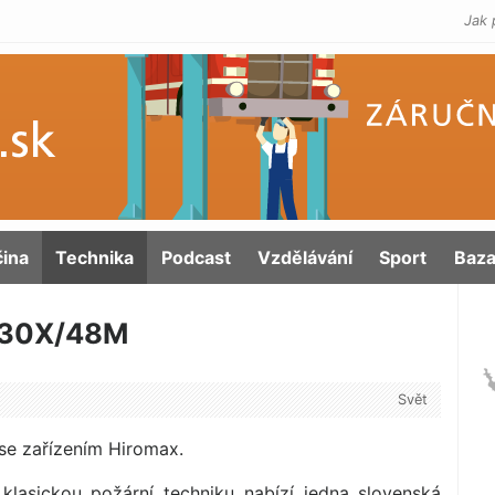
Jak 
čina
Technika
Podcast
Vzdělávání
Sport
Baza
 30X/48M
Svět
se zařízením Hiromax.
lasickou požární techniku nabízí jedna slovenská