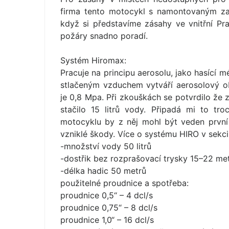
firma tento motocykl s namontovaným za
když si představíme zásahy ve vnitřní Pra
požáry snadno poradí.
Systém Hiromax:
Pracuje na principu aerosolu, jako hasící 
stlačeným vzduchem vytváří aerosolový o
je 0,8 Mpa. Při zkouškách se potvrdilo že 
stačilo 15 litrů vody. Připadá mi to tro
motocyklu by z něj mohl být veden první 
vzniklé škody. Více o systému HIRO v sekci
-množství vody 50 litrů
-dostřik bez rozprašovací trysky 15–22 me
-délka hadic 50 metrů
použitelné proudnice a spotřeba:
proudnice 0,5“ – 4 dcl/s
proudnice 0,75“ – 8 dcl/s
proudnice 1,0“ – 16 dcl/s