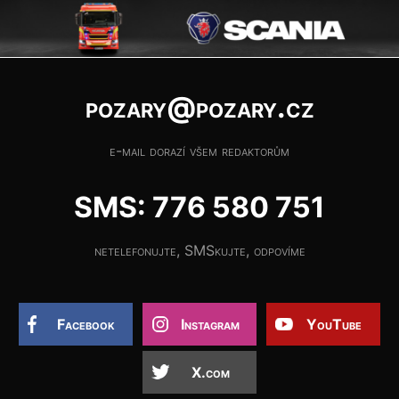
pozary@pozary.cz
e-mail dorazí všem redaktorům
SMS: 776 580 751
netelefonujte, SMSkujte, odpovíme
Facebook
Instagram
YouTube
X.com