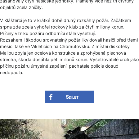
zasahovaly čtyři hasičské jednotky. Plameny více než tři čtvrtiny
objektů zcela zničily.
V Klášterci je to v krátké době druhý rozsáhlý požár. Začátkem
srpna zde zcela vyhořel rockový klub za čtyři miliony korun.
Příčiny vzniku požáru odborníci stále vyšetřují.
Rozsahem i škodou srovnatelný požár likvidovali hasiči před třemi
měsíci také ve Vikleticích na Chomutovsku. Z místní diskotéky
Malibu zbyla jen ocelová konstrukce a zprohýbaná plechová
střecha, škoda dosáhla pěti milionů korun. Vyšetřovatelé určili jako
příčinu požáru úmyslné zapálení, pachatele policie dosud
nedopadla.
Sdílet