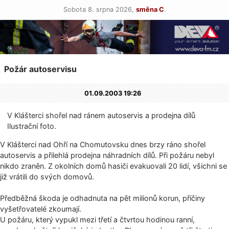
Sobota 8. srpna 2026,
směna C
.
Požár autoservisu
01.09.2003 19:26
V Klášterci shořel nad ránem autoservis a prodejna dílů
Ilustrační foto.
V Klášterci nad Ohří na Chomutovsku dnes brzy ráno shořel
autoservis a přilehlá prodejna náhradních dílů. Při požáru nebyl
nikdo zraněn. Z okolních domů hasiči evakuovali 20 lidí, všichni se
již vrátili do svých domovů.
Předběžná škoda je odhadnuta na pět milionů korun, příčiny
vyšetřovatelé zkoumají.
U požáru, který vypukl mezi třetí a čtvrtou hodinou ranní,