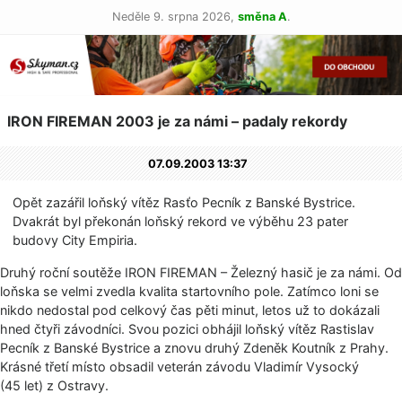
Neděle 9. srpna 2026,
směna A
.
IRON FIREMAN 2003 je za námi – padaly rekordy
07.09.2003 13:37
Opět zazářil loňský vítěz Rasťo Pecník z Banské Bystrice.
Dvakrát byl překonán loňský rekord ve výběhu 23 pater
budovy City Empiria.
Druhý roční soutěže IRON FIREMAN – Železný hasič je za námi. Od
loňska se velmi zvedla kvalita startovního pole. Zatímco loni se
nikdo nedostal pod celkový čas pěti minut, letos už to dokázali
hned čtyři závodníci. Svou pozici obhájil loňský vítěz Rastislav
Pecník z Banské Bystrice a znovu druhý Zdeněk Koutník z Prahy.
Krásné třetí místo obsadil veterán závodu Vladimír Vysocký
(45 let) z Ostravy.