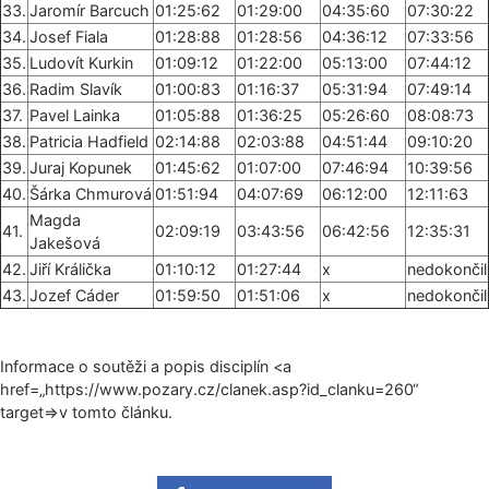
33.
Jaromír Barcuch
01:25:62
01:29:00
04:35:60
07:30:22
34.
Josef Fiala
01:28:88
01:28:56
04:36:12
07:33:56
35.
Ludovít Kurkin
01:09:12
01:22:00
05:13:00
07:44:12
36.
Radim Slavík
01:00:83
01:16:37
05:31:94
07:49:14
37.
Pavel Lainka
01:05:88
01:36:25
05:26:60
08:08:73
38.
Patricia Hadfield
02:14:88
02:03:88
04:51:44
09:10:20
39.
Juraj Kopunek
01:45:62
01:07:00
07:46:94
10:39:56
40.
Šárka Chmurová
01:51:94
04:07:69
06:12:00
12:11:63
Magda
41.
02:09:19
03:43:56
06:42:56
12:35:31
Jakešová
42.
Jiří Králička
01:10:12
01:27:44
x
nedokončil
43.
Jozef Cáder
01:59:50
01:51:06
x
nedokončil
Informace o soutěži a popis disciplín <a
href=„https:/­/www.pozary.cz/cla­nek.asp?id_clan­ku=260“
target=>v tomto článku.