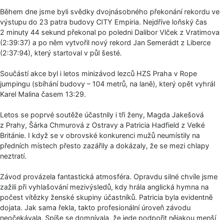
Během dne jsme byli svědky dvojnásobného překonání rekordu ve
výstupu do 23 patra budovy CITY Empiria. Nejdříve loňský čas
2 minuty 44 sekund překonal po poledni Dalibor Vlček z Vratimova
(2:39:37) a po něm vytvořil nový rekord Jan Semerádt z Liberce
(2:37:94), který startoval v půl šesté.
Součástí akce byl i letos minizávod lezců HZS Praha v Rope
jumpingu (sbíhání budovy – 104 metrů, na laně), který opět vyhrál
Karel Malina časem 13:29.
Letos se poprvé soutěže účastnily i tři ženy, Magda Jakešová
z Prahy, Šárka Chmurová z Ostravy a Patricia Hadfield z Velké
Británie. I když se v obrovské konkurenci mužů neumístily na
předních místech přesto zazářily a dokázaly, že se mezi chlapy
neztratí.
Závod provázela fantastická atmosféra. Opravdu silné chvíle jsme
zažili při vyhlašování mezivýsledů, kdy hrála anglická hymna na
počest vítězky ženské skupiny účastníků. Patricia byla evidentně
dojata. Jak sama řekla, takto profesionální úroveň závodu
neočekávala. Spíše se domnívala, že jede podpořit nějakou menší