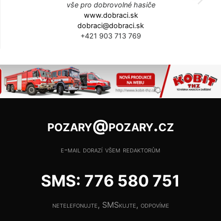
vše pro dobrovolné hasiče
www.dobraci.sk
dobraci@dobraci.sk
+421 903 713 769
pozary@pozary.cz
e-mail dorazí všem redaktorům
SMS: 776 580 751
netelefonujte, SMSkujte, odpovíme