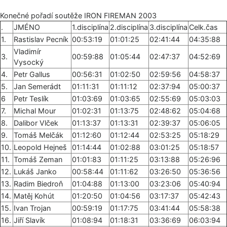
Konečné pořadí soutěže IRON FIREMAN 2003
.
JMÉNO
1.disciplína
2.disciplína
3.disciplína
Celk.čas
1.
Rastislav Pecník
00:53:19
01:01:25
02:41:44
04:35:88
Vladimír
3.
00:59:88
01:05:44
02:47:37
04:52:69
Vysocký
4.
Petr Gallus
00:56:31
01:02:50
02:59:56
04:58:37
5.
Jan Semerádt
01:11:31
01:11:12
02:37:94
05:00:37
6
Petr Teslík
01:03:69
01:03:65
02:55:69
05:03:03
7.
Michal Mour
01:02:31
01:13:75
02:48:62
05:04:68
8.
Dalibor Vlček
01:13:37
01:13:31
02:39:37
05:06:05
9.
Tomáš Melčák
01:12:60
01:12:44
02:53:25
05:18:29
10.
Leopold Hejneš
01:14:44
01:02:88
03:01:25
05:18:57
11.
Tomáš Zeman
01:01:83
01:11:25
03:13:88
05:26:96
12.
Lukáš Janko
00:58:44
01:11:62
03:26:50
05:36:56
13.
Radim Biedroň
01:04:88
01:13:00
03:23:06
05:40:94
14.
Matěj Kohút
01:20:50
01:04:56
03:17:37
05:42:43
15.
Ivan Trojan
00:59:19
01:17:75
03:41:44
05:58:38
16.
Jiří Slavík
01:08:94
01:18:31
03:36:69
06:03:94