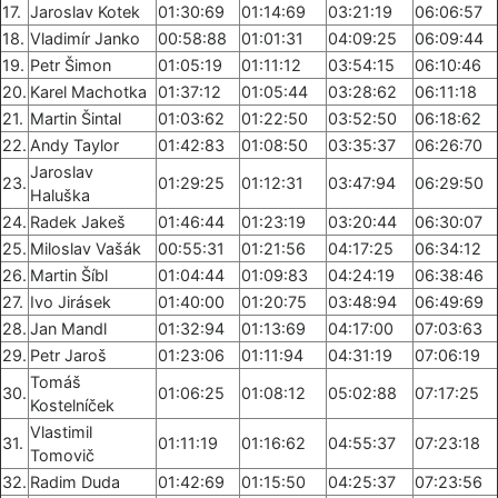
17.
Jaroslav Kotek
01:30:69
01:14:69
03:21:19
06:06:57
18.
Vladimír Janko
00:58:88
01:01:31
04:09:25
06:09:44
19.
Petr Šimon
01:05:19
01:11:12
03:54:15
06:10:46
20.
Karel Machotka
01:37:12
01:05:44
03:28:62
06:11:18
21.
Martin Šintal
01:03:62
01:22:50
03:52:50
06:18:62
22.
Andy Taylor
01:42:83
01:08:50
03:35:37
06:26:70
Jaroslav
23.
01:29:25
01:12:31
03:47:94
06:29:50
Haluška
24.
Radek Jakeš
01:46:44
01:23:19
03:20:44
06:30:07
25.
Miloslav Vašák
00:55:31
01:21:56
04:17:25
06:34:12
26.
Martin Šíbl
01:04:44
01:09:83
04:24:19
06:38:46
27.
Ivo Jirásek
01:40:00
01:20:75
03:48:94
06:49:69
28.
Jan Mandl
01:32:94
01:13:69
04:17:00
07:03:63
29.
Petr Jaroš
01:23:06
01:11:94
04:31:19
07:06:19
Tomáš
30.
01:06:25
01:08:12
05:02:88
07:17:25
Kostelníček
Vlastimil
31.
01:11:19
01:16:62
04:55:37
07:23:18
Tomovič
32.
Radim Duda
01:42:69
01:15:50
04:25:37
07:23:56