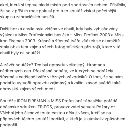
akci, která si teprve hledá místo pod sportovním nebem. Přislíbila,
že se v příštím roce pokusí pro tuto soutěž získat početnější
skupinu zahraničních hasičů.
Další hezká chvíle byla viděna ve chvíli, kdy byly vyhlašovány
výsledky Miss Profesionální hasička – Miss Profinet 2003 a Miss
Iron Fireman 2003. Krásné a šťastné tváře vítězek se okamžitě
staly objektem zájmu všech fotografických přístrojů, které v té
chvíli byly na soutěži.
A závěr soutěže? Ten byl opravdu velkolepý. Hromada
nádherných cen. Překrásné poháry, ve kterých se odrážely
šťastné a nadšené tváře vítězných závodníků. O tom, že se nám
podařilo vytvořit opravdu zajímavý a kvalitní závod svědčí také
obrovský zájem všech médií.
Soutěže IRON FIREMAN a MISS Profesionální hasička pořádá
občanské sdružení TRIPOS, provozovatel serveru Požáry.cz.
Všichni jeho členové touto cestou děkují všem, kteří se na
přípravách těchto soutěží podíleli, a kteří je jakýmkoliv způsobem
podpořili.