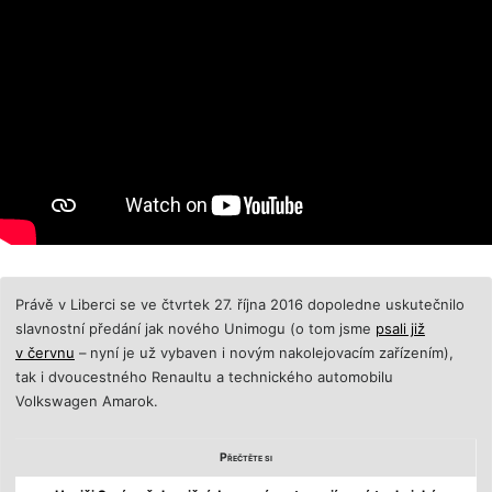
Právě v Liberci se ve čtvrtek 27. října 2016 dopoledne uskutečnilo
slavnostní předání jak nového Unimogu (o tom jsme
psali již
v červnu
– nyní je už vybaven i novým nakolejovacím zařízením),
tak i dvoucestného Renaultu a technického automobilu
Volkswagen Amarok.
Přečtěte si