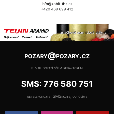
info@kobit-thz.cz
+420 469 699 412
pozary@pozary.cz
e-mail dorazí všem redaktorům
SMS: 776 580 751
netelefonujte, SMSkujte, odpovíme