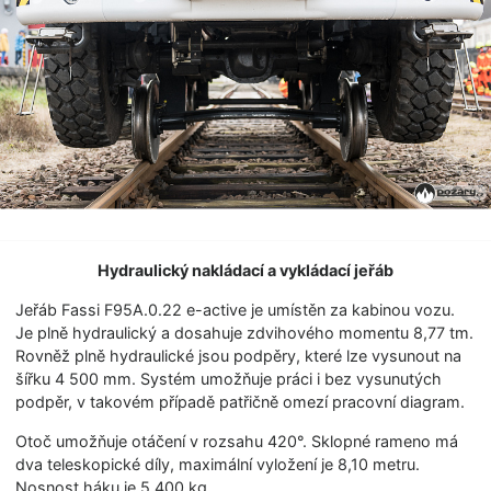
Hydraulický nakládací a vykládací jeřáb
Jeřáb Fassi F95A.0.22 e-active je umístěn za kabinou vozu.
Je plně hydraulický a dosahuje zdvihového momentu 8,77 tm.
Rovněž plně hydraulické jsou podpěry, které lze vysunout na
šířku 4 500 mm. Systém umožňuje práci i bez vysunutých
podpěr, v takovém případě patřičně omezí pracovní diagram.
Otoč umožňuje otáčení v rozsahu 420°. Sklopné rameno má
dva teleskopické díly, maximální vyložení je 8,10 metru.
Nosnost háku je 5 400 kg.