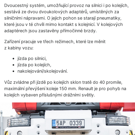
Dvoucestný systém, umožňující provoz na silnici i po kolejích,
sestává ze dvou dvoukolových adaptérů, umístěných za
silničními nápravami. O jejich pohon se starají pneumatiky,
které jsou v té chvíli mimo kontakt s kolejnicí. V kolejových
adaptérech jsou zastavěny přímočinné brzdy.
Zařízení pracuje ve třech režimech, které lze měnit
z kabiny vozu:
jízda po silnici,
jízda po kolejích,
nakolejování/sko­lejování.
Vůz zvládne při jízdě po kolejích sklon tratě do 40 promile,
maximální převýšení koleje 150 mm. Renault je pro pohyb na
kolejích vybaven příslušnými drážními světly.