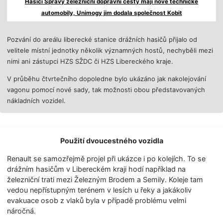
Hasiči Správy železniční dopravní cesty mají nové technické
automobily, Unimogy jim dodala společnost Kobit
Pozvání do areálu liberecké stanice drážních hasičů přijalo od
velitele místní jednotky několik významných hostů, nechyběli mezi
nimi ani zástupci HZS SŽDC či HZS Libereckého kraje.
V průběhu čtvrtečního dopoledne bylo ukázáno jak nakolejování
vagonu pomocí nové sady, tak možnosti obou představovaných
nákladních vozidel.
Použití dvoucestného vozidla
Renault se samozřejmě projel při ukázce i po kolejích. To se
drážním hasičům v Libereckém kraji hodí například na
železniční trati mezi Železným Brodem a Semily. Koleje tam
vedou nepřístupným terénem v lesích u řeky a jakákoliv
evakuace osob z vlaků byla v případě problému velmi
náročná.