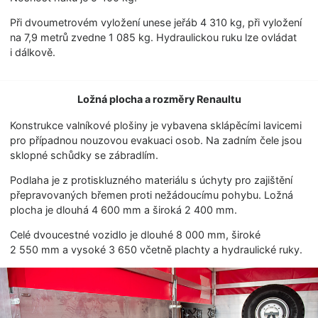
Při dvoumetrovém vyložení unese jeřáb 4 310 kg, při vyložení
na 7,9 metrů zvedne 1 085 kg. Hydraulickou ruku lze ovládat
i dálkově.
Ložná plocha a rozměry Renaultu
Konstrukce valníkové plošiny je vybavena sklápěcími lavicemi
pro případnou nouzovou evakuaci osob. Na zadním čele jsou
sklopné schůdky se zábradlím.
Podlaha je z protiskluzného materiálu s úchyty pro zajištění
přepravovaných břemen proti nežádoucímu pohybu. Ložná
plocha je dlouhá 4 600 mm a široká 2 400 mm.
Celé dvoucestné vozidlo je dlouhé 8 000 mm, široké
2 550 mm a vysoké 3 650 včetně plachty a hydraulické ruky.