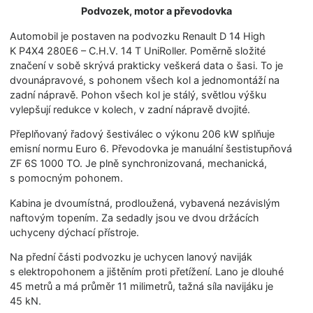
Podvozek, motor a převodovka
Automobil je postaven na podvozku Renault D 14 High
K P4X4 280E6 – C.H.V. 14 T UniRoller. Poměrně složité
značení v sobě skrývá prakticky veškerá data o šasi. To je
dvounápravové, s pohonem všech kol a jednomontáží na
zadní nápravě. Pohon všech kol je stálý, světlou výšku
vylepšují redukce v kolech, v zadní nápravě dvojité.
Přeplňovaný řadový šestiválec o výkonu 206 kW splňuje
emisní normu Euro 6. Převodovka je manuální šestistupňová
ZF 6S 1000 TO. Je plně synchronizovaná, mechanická,
s pomocným pohonem.
Kabina je dvoumístná, prodloužená, vybavená nezávislým
naftovým topením. Za sedadly jsou ve dvou držácích
uchyceny dýchací přístroje.
Na přední části podvozku je uchycen lanový naviják
s elektropohonem a jištěním proti přetížení. Lano je dlouhé
45 metrů a má průměr 11 milimetrů, tažná síla navijáku je
45 kN.