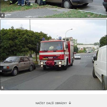
načíst další obrázky ↓