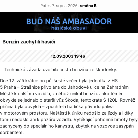
Pátek 7. srpna 2026,
směna B
.
Benzín zachytili hasiči
12.09.2003 19:46
Technická závada uvolnila cestu benzínu ze škodovky.
Dne 12. září krátce po půl šesté večer byla jednotka z HS
5 Praha – Strašnice přivolána do Jahodové ulice na Zahradním
Městě k dalšímu vozidlu, z něhož unikal benzín. Jako téměř
obvykle se jednalo o starší vůz Škoda, tentokráte Š 120L. Rovněž
příčina byla obvyklá – zpuchřelá hadička přívodu paliva
v motorovém prostoru. Naštěstí k úniku nedošlo za jízdy a i díky
tomu nedošlo ani k požáru vozidla. Vytékající pohonné hmoty byly
zachyceny do speciálního kanystru, zbytek na vozovce zasypán
sorbentem.