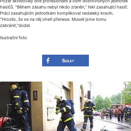
Požár likvidovaly dvě profesionální a osm dobrovolných jednotek
hasičů. "Během zásahu nebyl nikdo zraněn,“ řekl zasahující hasič.
Práci zasahujícím jednotkám komplikoval nedaleký kravín.
"Hrozilo, že se na něj oheň přenese. Museli jsme tomu
zabránit,"dodal.
Ilustrační foto
Sdílet