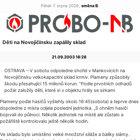
Pátek 7. srpna 2026,
směna B
.
Děti na Novojičínsku zapálily sklad
21.09.2003 18:28
OSTRAVA – V sobotu odpoledne shořel v Mankovicích na
Novojičínsku velkokapacitní sklad krmiv. Plameny způsobily
škodu přesahující 15 milionů korun. "Podle prvotních odhadů
požár založily děti, které si v objektu hrály se sirkami
Plameny podle hasičů vyšlehly okolo 16:45(sobota) a teprve dnes
dopoledne z místa odjela poslední jednotka. „S ohněm hasiči
bojovali do půlnoci. Několik jednotek na místě ale zůstalo a
požářiště kontrolovalo ještě několik hodin.
Ve skladu bylo umístěno velké množství siláže a balíky slámy.