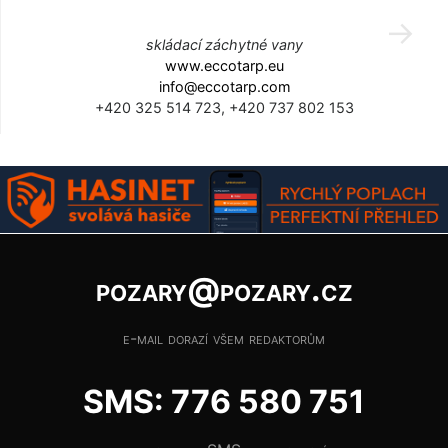
skládací záchytné vany
www.eccotarp.eu
info@eccotarp.com
+420 325 514 723, +420 737 802 153
pozary@pozary.cz
e-mail dorazí všem redaktorům
SMS: 776 580 751