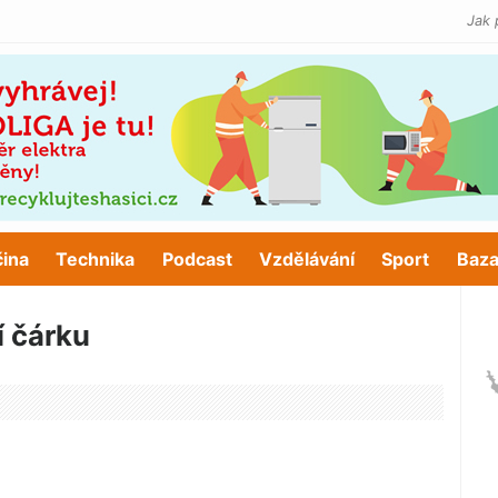
Jak 
čina
Technika
Podcast
Vzdělávání
Sport
Baza
í čárku