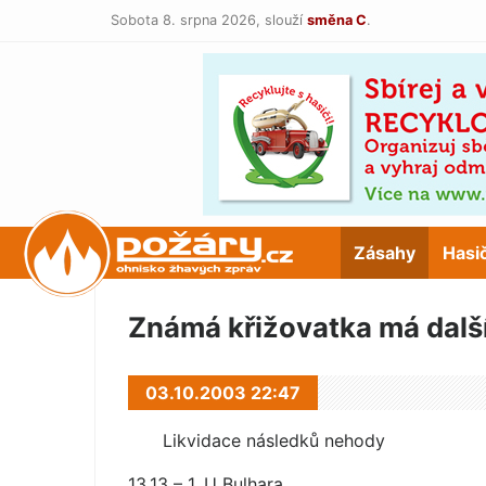
Sobota 8. srpna 2026,
slouží
směna C
.
POŽÁRY.cz
Zásahy
Hasi
Známá křižovatka má dalš
03.10.2003 22:47
Likvidace následků nehody
13.13 – 1, U Bulhara