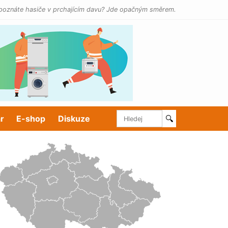
poznáte hasiče v prchajícím davu? Jde opačným směrem.
r
E-shop
Diskuze
🔍