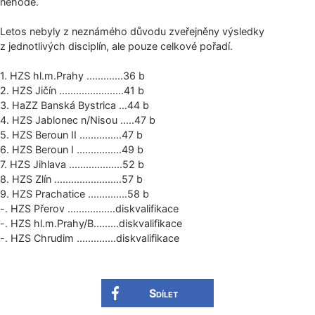
nehodě.
Letos nebyly z neznámého důvodu zveřejněny výsledky
z jednotlivých disciplín, ale pouze celkové pořadí.
1. HZS hl.m.Prahy .............36 b
2. HZS Jičín .............­..........41 b
3. HaZZ Banská Bystrica …44 b
4. HZS Jablonec n/Nisou .....47 b
5. HZS Beroun II ...............47 b
6. HZS Beroun I .............­...49 b
7. HZS Jihlava .............­......52 b
8. HZS Zlín .............­...........57 b
9. HZS Prachatice ..............58 b
-. HZS Přerov .............­....diskvalifi­kace
-. HZS hl.m.Prahy/B.­........diskva­lifikace
-. HZS Chrudim .............­.diskvalifika­ce
Sdílet