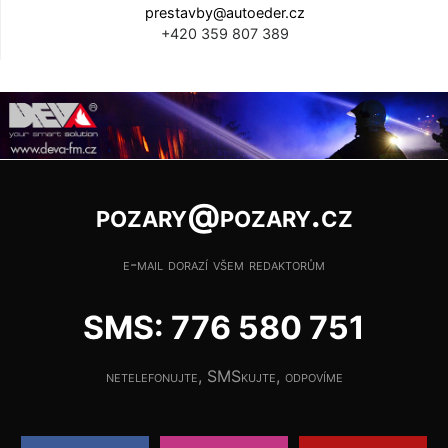
prestavby@autoeder.cz
+420 359 807 389
pozary@pozary.cz
e-mail dorazí všem redaktorům
SMS: 776 580 751
netelefonujte, SMSkujte, odpovíme