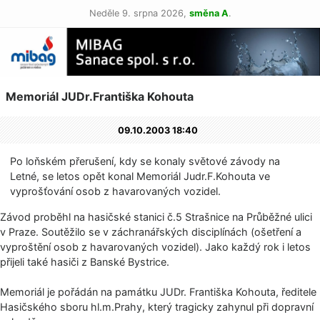
Neděle 9. srpna 2026,
směna A
.
Memoriál JUDr.Františka Kohouta
09.10.2003 18:40
Po loňském přerušení, kdy se konaly světové závody na
Letné, se letos opět konal Memoriál Judr.F.Kohouta ve
vyprošťování osob z havarovaných vozidel.
Závod proběhl na hasičské stanici č.5 Strašnice na Průběžné ulici
v Praze. Soutěžilo se v záchranářských disciplínách (ošetření a
vyproštění osob z havarovaných vozidel). Jako každý rok i letos
přijeli také hasiči z Banské Bystrice.
Memoriál je pořádán na památku JUDr. Františka Kohouta, ředitele
Hasičského sboru hl.m.Prahy, který tragicky zahynul při dopravní