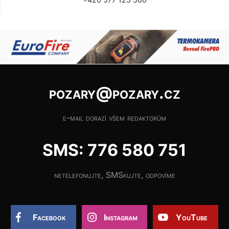
pozary@pozary.cz
e-mail dorazí všem redaktorům
SMS: 776 580 751
netelefonujte, SMSkujte, odpovíme
Facebook
Instagram
YouTube