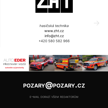
hasičská technika
www.zht.cz
info@zht.cz
+420 580 582 966
pozary@pozary.cz
e-mail dorazí všem redaktorům