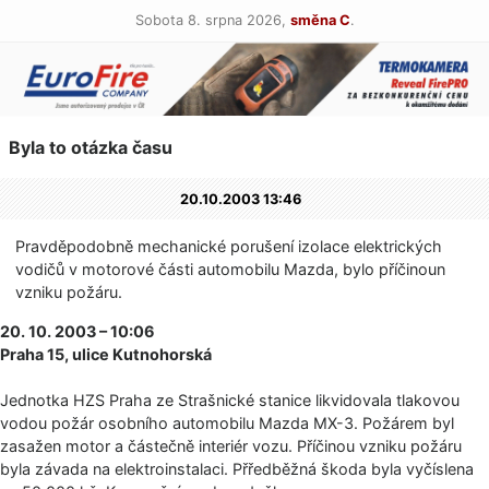
Sobota 8. srpna 2026,
směna C
.
Byla to otázka času
20.10.2003 13:46
Pravděpodobně mechanické porušení izolace elektrických
vodičů v motorové části automobilu Mazda, bylo příčinoun
vzniku požáru.
20. 10. 2003 – 10:06
Praha 15, ulice Kutnohorská
Jednotka HZS Praha ze Strašnické stanice likvidovala tlakovou
vodou požár osobního automobilu Mazda MX-3. Požárem byl
zasažen motor a částečně interiér vozu. Příčinou vzniku požáru
byla závada na elektroinstalaci. Přředběžná škoda byla vyčíslena