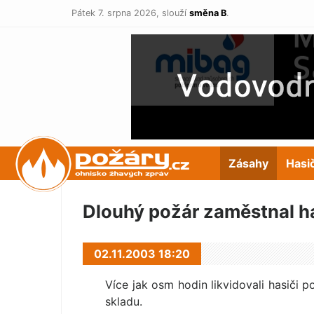
Pátek 7. srpna 2026,
slouží
směna B
.
POŽÁRY.cz
Zásahy
Hasi
Dlouhý požár zaměstnal h
02.11.2003 18:20
Více jak osm hodin likvidovali hasiči 
skladu.