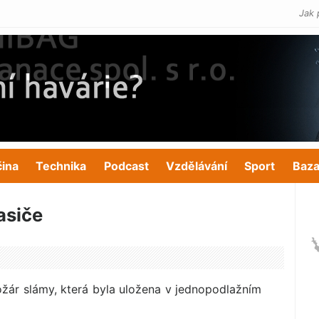
Jak 
čina
Technika
Podcast
Vzdělávání
Sport
Baza
asiče
požár slámy, která byla uložena v jednopodlažním