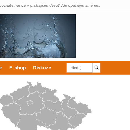
poznáte hasiče v prchajícím davu? Jde opačným směrem.
r
E-shop
Diskuze
🔍