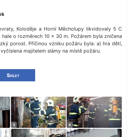
ek
vraty, Koloděje a Horní Měcholupy likvidovaly 5 C
 hale o rozměrech 10 × 30 m. Požárem byla zničena
zký porost. Příčinou vzniku požáru byla: a) hra dětí,
vyčíslena majitelem slámy na místě požáru.
Sdílet