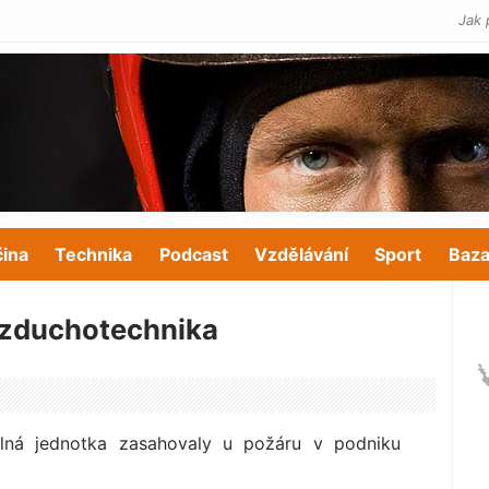
Jak 
čina
Technika
Podcast
Vzdělávání
Sport
Baza
 vzduchotechnika
olná jednotka zasahovaly u požáru v podniku