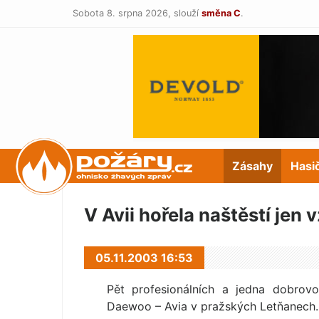
Sobota 8. srpna 2026,
slouží
směna C
.
POŽÁRY.cz
Zásahy
Hasi
V Avii hořela naštěstí jen
05.11.2003 16:53
Pět profesionálních a jedna dobrov
Daewoo – Avia v pražských Letňanech.