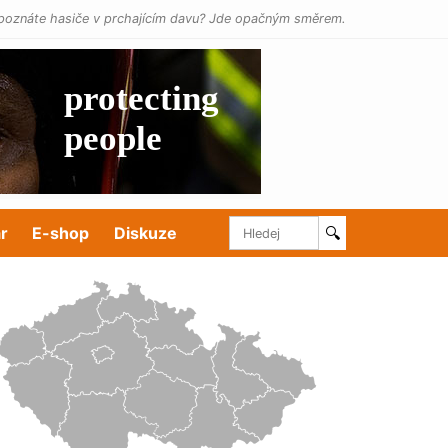
poznáte hasiče v prchajícím davu? Jde opačným směrem.
r
E-shop
Diskuze
🔍