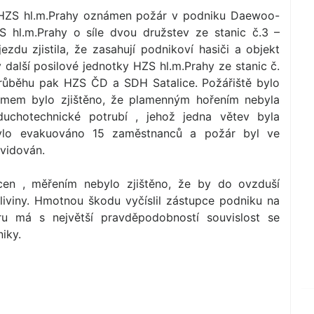
u HZS hl.m.Prahy oznámen požár v podniku Daewoo-
S hl.m.Prahy o síle dvou družstev ze stanic č.3 –
jezdu zjistila, že zasahují podnikoví hasiči a objekt
další posilové jednotky HZS hl.m.Prahy ze stanic č.
 průběhu pak HZS ČD a SDH Satalice. Požářiště bylo
mem bylo zjištěno, že plamenným hořením nebyla
uchotechnické potrubí , jehož jedna větev byla
ylo evakuováno 15 zaměstnanců a požár byl ve
kvidován.
cen , měřením nebylo zjištěno, že by do ovzduší
liviny. Hmotnou škodu vyčíslil zástupce podniku na
ru má s největší pravděpodobností souvislost se
iky.