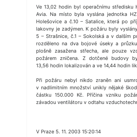
Ve 13,02 hodin byl operačnímu středisk
Avia. Na místo byla vyslána jednotka HZ
Holešovice a č.10 – Satalice, která po pří
lakovny je zadýmen. K požáru byly vyslány 
5 – Strašnice, č.1 – Sokolská a v dalším
rozděleno na dva bojové úseky a průzku
plošně zasažena střecha, ale pouze vzd
požárem zničena. Z dotčené budovy b
13,56 hodin lokalizován a ve 14,44 hodin li
Při požáru nebyl nikdo zraněn ani usmr
v nadlimitním množství unikly nějaké škod
částku 150.000 Kč. Příčina vzniku požá
závadou ventilátoru v odtahu vzduchotechn
V Praze 5. 11. 2003 15:20:14