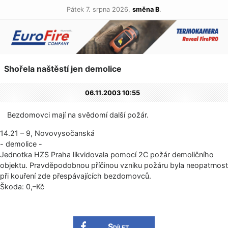
Pátek 7. srpna 2026,
směna B
.
Shořela naštěstí jen demolice
06.11.2003 10:55
Bezdomovci mají na svědomí další požár.
14.21 – 9, Novovysočanská
- demolice -
Jednotka HZS Praha likvidovala pomocí 2C požár demoličního
objektu. Pravděpodobnou příčinou vzniku požáru byla neopatrnost
při kouření zde přespávajících bezdomovců.
Škoda: 0,–Kč
Sdílet