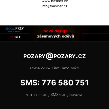
www.hasinet.cz
info@hasinet.cz
pozary@pozary.cz
e-mail dorazí všem redaktorům
SMS: 776 580 751
netelefonujte, SMSkujte, odpovíme