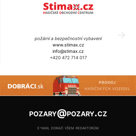
požární a bezpečnostní vybavení
www.stimax.cz
info@stimax.cz
+420 472 714 017
pozary@pozary.cz
e-mail dorazí všem redaktorům