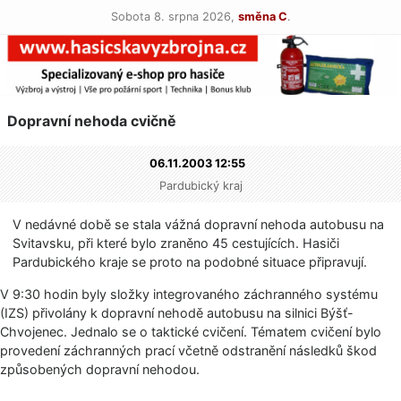
Sobota 8. srpna 2026,
směna C
.
Dopravní nehoda cvičně
06.11.2003 12:55
Pardubický kraj
V nedávné době se stala vážná dopravní nehoda autobusu na
Svitavsku, při které bylo zraněno 45 cestujících. Hasiči
Pardubického kraje se proto na podobné situace připravují.
V 9:30 hodin byly složky integrovaného záchranného systému
(IZS) přivolány k dopravní nehodě autobusu na silnici Býšť-
Chvojenec. Jednalo se o taktické cvičení. Tématem cvičení bylo
provedení záchranných prací včetně odstranění následků škod
způsobených dopravní nehodou.