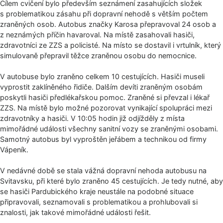
Cílem cvičení bylo především seznámení zasahujících složek
s problematikou zásahu při dopravní nehodě s větším počtem
zraněných osob. Autobus značky Karosa přepravoval 24 osob a
z neznámých příčin havaroval. Na místě zasahovali hasiči,
zdravotníci ze ZZS a policisté. Na místo se dostavil i vrtulník, který
simulovaně přepravil těžce zraněnou osobu do nemocnice.
V autobuse bylo zraněno celkem 10 cestujících. Hasiči museli
vyprostit zaklíněného řidiče. Dalším devíti zraněným osobám
poskytli hasiči předlékařskou pomoc. Zraněné si převzal i lékař
ZZS. Na místě bylo možné pozorovat vynikající spolupráci mezi
zdravotníky a hasiči. V 10:05 hodin již odjížděly z místa
mimořádné události všechny sanitní vozy se zraněnými osobami.
Samotný autobus byl vyproštěn jeřábem a technikou od firmy
Vápeník.
V nedávné době se stala vážná dopravní nehoda autobusu na
Svitavsku, při které bylo zraněno 45 cestujících. Je tedy nutné, aby
se hasiči Pardubického kraje neustále na podobné situace
připravovali, seznamovali s problematikou a prohlubovali si
znalosti, jak takové mimořádné události řešit.