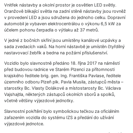
Vnitřek nástavby a okolní prostor je osvětlen LED světly.
Oranžově blikající světla na zadní stěně nástavby jsou rovněž
v provedení LED a jsou sdružena do jednoho celku. Dopravní
automobil je vybaven elektrocentrálou o výkonu 6,5 kW za
účelem pohonu čerpadla o výtlaku až 37 metrů.
V jedné z bočních skříní jsou umístěny kanálové ucpávky a
sada zvedacích vaků. Na horní nástavbě je umístěn čtyřdílný
nastavovací žebřík a bedna na požární příslušenství.
Vozidlo bylo slavnostně předáno 18. října 2017 na náměstí
před budovou radnice ve Starém Plzenci za přítomnosti
krajského ředitele brig. gen. Ing. Františka Pavlase, ředitele
územního odboru Plzeň plk. Pavla Musila, zástupců města –
starostky Bc. Vlasty Dolákové a místostarosty Bc. Václava
Vajshajtla, některých zástupců okolních sborů a spolků,
včetně většiny výjezdové jednotky.
Slavnostní pokřtění bylo symbolickou tečkou za oficiálním
zařazením vozidla do systému IZS a předání do užívání
výjezdové jednotce.