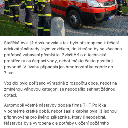
Stařičká Avia již dosluhovala a tak bylo přistoupeno k řešení
adekvátní náhrady jiným vozidlem, do kterého by se všechno
potřebné vybavení přemístilo. Zvláště šlo o technické
prostředky na čerpání vody, neboť město často postihují
povodně. V úvahu připadala jen hmotnostní kategorie do
7 tun.
Vozidlo bylo pořízeno výhradně z rozpočtu obce, neboť na
zmíněnou váhovou kategorii se nepodařilo sehnat žádnou
dotaci.
Automobil včetně nástavby dodala firma THT Polička
v poměrně krátké době, neboť šasi a kabina byla již jednou
připravována pro jiného zákazníka, který ji neodebral.
Nástavba byla vyrobena dle potřeby uložení požárního