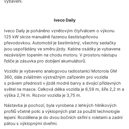
vybavení.
Iveco Daily
Iveco Daily je poháněno vznětovým čtyřválcem o výkonu
125 kW skrze manuálně řazenou šestistupňovou
převodovkou. Automobil je šestimístný, všechny sedačky
jsou uspořádány ve směru jízdy. Kabina osádky je vybavena
nezávislým topením na chodu motoru. V prostoru nástupu
řidiče je zásuvka pro dobíjení akumulátorů.
Vozidlo je vybaveno analogovou radiostanicí Motorola GM
360, dále zvláštním výstražným zařízením pro vozidla
s právem přednosti v jízdě modré barvy a dvojicí přídavných
světel na masce. Celková délka vozidla je 6,59 m, šíře 2,2 m a
výška 2,74 m. Rozvor vozidla je 3,75 m.
Nástavba je pochozí, byla vyrobena z lehkých hliníkových
profilů včetně polic a výklopných plat za použití technologie
lepení. Rozdělena je do dvou bočních skříní s roletami a zadní
pátou s výklopnými dveřmi.