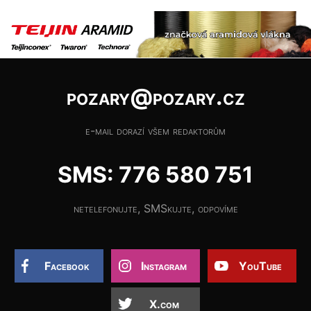
pozary@pozary.cz
e-mail dorazí všem redaktorům
SMS: 776 580 751
netelefonujte, SMSkujte, odpovíme
Facebook
Instagram
YouTube
X.com