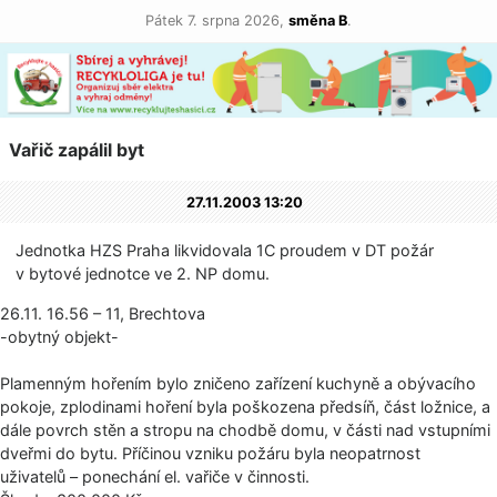
Pátek 7. srpna 2026,
směna B
.
Vařič zapálil byt
27.11.2003 13:20
Jednotka HZS Praha likvidovala 1C proudem v DT požár
v bytové jednotce ve 2. NP domu.
26.11. 16.56 – 11, Brechtova
-obytný objekt-
Plamenným hořením bylo zničeno zařízení kuchyně a obývacího
pokoje, zplodinami hoření byla poškozena předsíň, část ložnice, a
dále povrch stěn a stropu na chodbě domu, v části nad vstupními
dveřmi do bytu. Příčinou vzniku požáru byla neopatrnost
uživatelů – ponechání el. vařiče v činnosti.