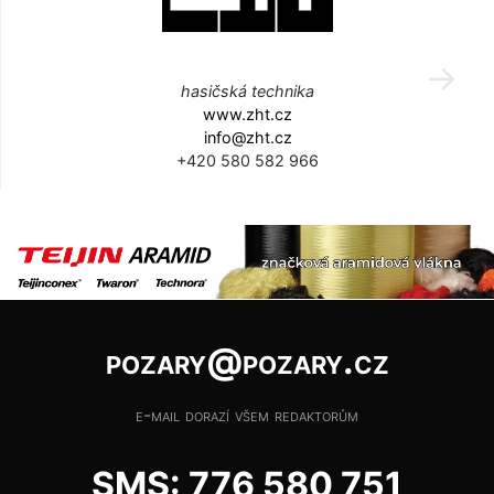
hasičská technika
www.zht.cz
info@zht.cz
+420 580 582 966
pozary@pozary.cz
e-mail dorazí všem redaktorům
SMS: 776 580 751