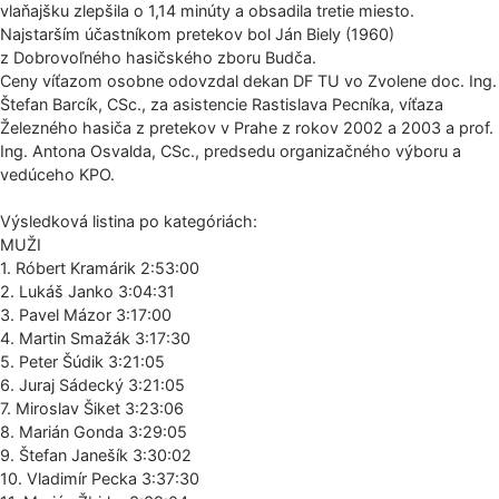
vlaňajšku zlepšila o 1,14 minúty a obsadila tretie miesto.
Najstarším účastníkom pretekov bol Ján Biely (1960)
z Dobrovoľného hasičského zboru Budča.
Ceny víťazom osobne odovzdal dekan DF TU vo Zvolene doc. Ing.
Štefan Barcík, CSc., za asistencie Rastislava Pecníka, víťaza
Železného hasiča z pretekov v Prahe z rokov 2002 a 2003 a prof.
Ing. Antona Osvalda, CSc., predsedu organizačného výboru a
vedúceho KPO.
Výsledková listina po kategóriách:
MUŽI
1. Róbert Kramárik 2:53:00
2. Lukáš Janko 3:04:31
3. Pavel Mázor 3:17:00
4. Martin Smažák 3:17:30
5. Peter Šúdik 3:21:05
6. Juraj Sádecký 3:21:05
7. Miroslav Šiket 3:23:06
8. Marián Gonda 3:29:05
9. Štefan Janešík 3:30:02
10. Vladimír Pecka 3:37:30