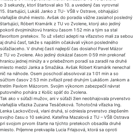
o 3 sekundy, ktorí štartoval ako 10. a uvedený čas vyrovnal
15. štartujúci, Lukáš Janko z TU- VŠB v Ostrave, obhajujúci
vlaňajšie druhé miesto. Avšak do poradia vážne zasiahol posledný
štartujúci, Róbert Kramárik z TU vo Zvolene, ktorý ako jediný
pokoril dvojminútovú hranicu časom 1:52 min a tým sa stal
favoritom pretekov. To už všetci adepti na víťazstvo mali za sebou
aj druhú časť, takže s napätím očakávali výkon posledného
súťažiaceho. V druhej časti najlepší čas dosiahol Pavel Mázor
z TU vo Zvolene. Ako jediný dokázal časom 0:59 min prekonať
hranicu jednej minúty a v priebežnom poradí sa zaradil na druhé
miesto medzi Janka a Smažáka. Avšak Róbert Kramárik nenechal
nič na náhode. Osem poschodí absolvoval za 1:01 min a so
súčtom časov 2:53 min zvíťazil pred druhým Lukášom Jankom a
tretím Pavlom Mázorom. Svojim výkonom zabezpečil návrat
putovného pohára z Košíc späť do Zvolena.
Tak ako v súťaži mužov, ani v súťaži žien neobhajovala prvenstvo
vlaňajšia víťazka Zuzana Tesáčeková. Tohotočná víťazka Ing.
Lenka Lackovičová, vlani druhá, si odniesla prvenstvo zlepšením
svojho času o 10 sekúnd. Kateřina Mazalová z TU – VŠB Ostrava
pri svojom prvom štarte na týchto pretekoch obsadila druhé
miesto. Príjemne prekvapila Lucia Frlajsová, ktorá sa oproti