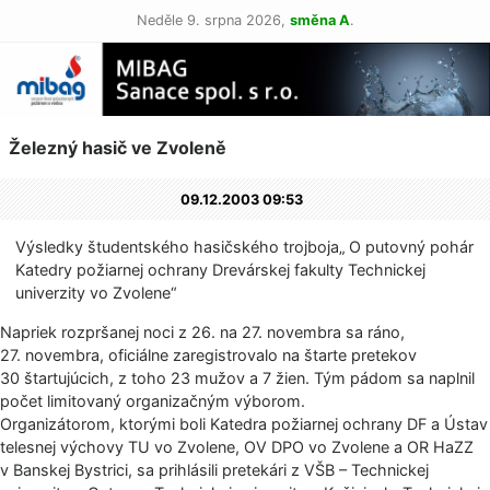
Neděle 9. srpna 2026,
směna A
.
Železný hasič ve Zvoleně
09.12.2003 09:53
Výsledky študentského hasičského trojboja„ O putovný pohár
Katedry požiarnej ochrany Drevárskej fakulty Technickej
univerzity vo Zvolene“
Napriek rozpršanej noci z 26. na 27. novembra sa ráno,
27. novembra, oficiálne zaregistrovalo na štarte pretekov
30 štartujúcich, z toho 23 mužov a 7 žien. Tým pádom sa naplnil
počet limitovaný organizačným výborom.
Organizátorom, ktorými boli Katedra požiarnej ochrany DF a Ústav
telesnej výchovy TU vo Zvolene, OV DPO vo Zvolene a OR HaZZ
v Banskej Bystrici, sa prihlásili pretekári z VŠB – Technickej