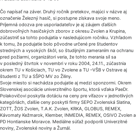
Čo napísať na záver. Druhý ročník pretekov, majúci v názve aj
označenie Železný hasič, si postupne získava svoje meno.
Príjemná odozva pre usporiadateľov je aj záujem ďalších
dobrovoľných hasičských zborov z okresu Zvolen a Krupina,
zúčastniť sa tohto podujatia v nasledujúcom ročníku. Vzhľadom
k tomu, že podujatie bolo pôvodne určené pre študentov
stredných a vysokých škôl, so študijným zameraním na ochranu
pred požiarmi, organizátori veria, že tohto merania síl sa
v posledný štvrtok v novembri v roku 2004, 24.11., zúčastnia
okrem TU v Košiciach, TU vo Zvolene a TU –VŠB v Ostrave aj
študenti z TU a SŠPO MV zo Žiliny.
Svoje miesto si nachádza podujatie aj medzi sponzormi. Okrem
Slovenskej asociácie univerzitného športu, ktorá vďaka PaeDr.
Polakovičovi poskytla dotáciu na ceny pre víťazov v jednotlivých
kategóriách, ďalšie ceny poskytli firmy SEPO Zvolenská Slatina,
ZOTT, ŽOS Zvolen, T.A.K. Zvolen, KRKA, GLOBUS, REMEX,
Kávomaty Kežmarok, Klember, INMEDIA, REMEX, OSIVO Zvolen a
PD Hontianske Moravce. Mediálne súťaž podporili Univerzitné
noviny, Zvolenské noviny a Žurnál.