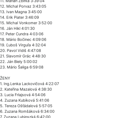
11. Marián Žbirka 3:39:04
12. Michal Porvaz 3:43:05
13. Ivan Magna 3:45:00
14. Erik Piater 3:46:09
15. Michal Vonkomer 3:52:00
16. Ján Hikl 4:01:30
17. Peter Cundra 4:03:06
18. Mário Bočinec 4:09:06
19. Ľuboš Virguľa 4:32:04
20. Pavol Vidiš 4:47:08
21. Slavomír Grác 4:48:30
22. Ján Biely 5:00:02
23. Mário Šaliga 6:59:08
ŽENY
1. Ing.Lenka Lackovičová 4:22:07
2. Kateřina Mazalová 4:38:30
3. Lucia Frlajsová 4:54:06
4. Zuzana Kubíková 5:41:06
5. Tereza Ošťádalová 5:57:05
6. Zuzana Romšáková 6:34:00
7. Zuzana Lubinszká 6:42:00