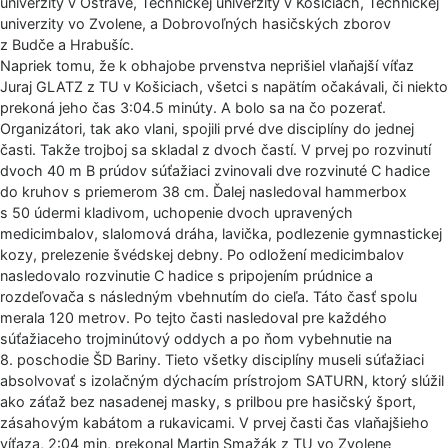
univerzity v Ostrave, Technickej univerzity v Košiciach, Technickej
univerzity vo Zvolene, a Dobrovoľných hasičských zborov
z Budče a Hrabušíc.
Napriek tomu, že k obhajobe prvenstva neprišiel vlaňajší víťaz
Juraj GLATZ z TU v Košiciach, všetci s napätím očakávali, či niekto
prekoná jeho čas 3:04.5 minúty. A bolo sa na čo pozerať.
Organizátori, tak ako vlani, spojili prvé dve disciplíny do jednej
časti. Takže trojboj sa skladal z dvoch častí. V prvej po rozvinutí
dvoch 40 m B prúdov súťažiaci zvinovali dve rozvinuté C hadice
do kruhov s priemerom 38 cm. Ďalej nasledoval hammerbox
s 50 údermi kladivom, uchopenie dvoch upravených
medicimbalov, slalomová dráha, lavička, podlezenie gymnastickej
kozy, prelezenie švédskej debny. Po odložení medicimbalov
nasledovalo rozvinutie C hadice s pripojením prúdnice a
rozdeľovača s následným vbehnutím do cieľa. Táto časť spolu
merala 120 metrov. Po tejto časti nasledoval pre každého
súťažiaceho trojminútový oddych a po ňom vybehnutie na
8. poschodie ŠD Bariny. Tieto všetky disciplíny museli súťažiaci
absolvovať s izolačným dýchacím prístrojom SATURN, ktorý slúžil
ako záťaž bez nasadenej masky, s prilbou pre hasičský šport,
zásahovým kabátom a rukavicami. V prvej časti čas vlaňajšieho
víťaza, 2:04 min, prekonal Martin Smažák z TU vo Zvolene