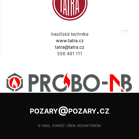
hasičská technika
www.tatra.cz
tatra@tatra.cz
556 491 111
pozary@pozary.cz
e-mail dorazí všem redaktorům