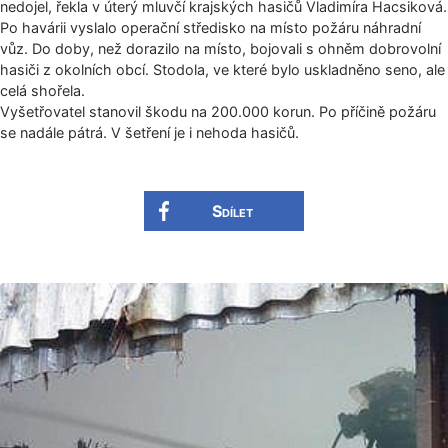
nedojel, řekla v úterý mluvčí krajských hasičů Vladimíra Hacsiková.
Po havárii vyslalo operační středisko na místo požáru náhradní
vůz. Do doby, než dorazilo na místo, bojovali s ohněm dobrovolní
hasiči z okolních obcí. Stodola, ve které bylo uskladněno seno, ale
celá shořela.
Vyšetřovatel stanovil škodu na 200.000 korun. Po příčině požáru
se nadále pátrá. V šetření je i nehoda hasičů.
Sdílet