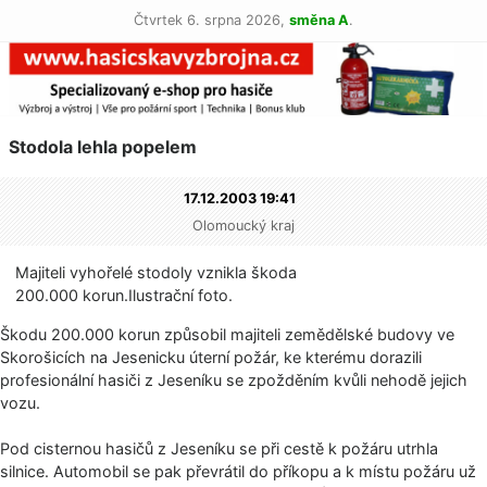
Čtvrtek 6. srpna 2026,
směna A
.
Stodola lehla popelem
17.12.2003 19:41
Olomoucký kraj
Majiteli vyhořelé stodoly vznikla škoda
200.000 korun­.Ilustrační fo­to.
Škodu 200.000 korun způsobil majiteli zemědělské budovy ve
Skorošicích na Jesenicku úterní požár, ke kterému dorazili
profesionální hasiči z Jeseníku se zpožděním kvůli nehodě jejich
vozu.
Pod cisternou hasičů z Jeseníku se při cestě k požáru utrhla
silnice. Automobil se pak převrátil do příkopu a k místu požáru už