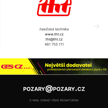
hasičská technika
www.tht.cz
tht@tht.cz
461 755 111
pozary@pozary.cz
e-mail dorazí všem redaktorům