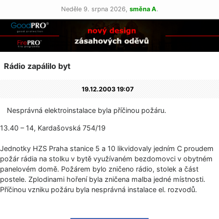
Neděle 9. srpna 2026,
směna A
.
Rádio zapálilo byt
19.12.2003 19:07
Nesprávná elektroinstalace byla příčinou požáru.
13.40 – 14, Kardašovská 754/19
Jednotky HZS Praha stanice 5 a 10 likvidovaly jedním C proudem
požár rádia na stolku v bytě využívaném bezdomovci v obytném
panelovém domě. Požárem bylo zničeno rádio, stolek a část
postele. Zplodinami hoření byla zničena malba jedné místnosti.
Příčinou vzniku požáru byla nesprávná instalace el. rozvodů.