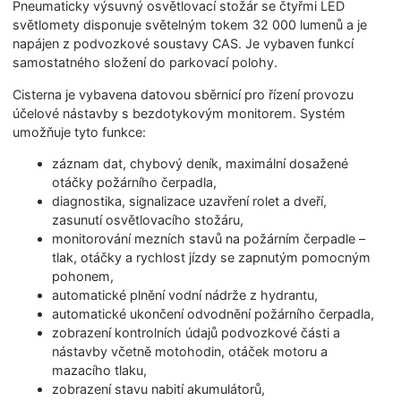
Pneumaticky výsuvný osvětlovací stožár se čtyřmi LED
světlomety disponuje světelným tokem 32 000 lumenů a je
napájen z podvozkové soustavy CAS. Je vybaven funkcí
samostatného složení do parkovací polohy.
Cisterna je vybavena datovou sběrnicí pro řízení provozu
účelové nástavby s bezdotykovým monitorem. Systém
umožňuje tyto funkce:
záznam dat, chybový deník, maximální dosažené
otáčky požárního čerpadla,
diagnostika, signalizace uzavření rolet a dveří,
zasunutí osvětlovacího stožáru,
monitorování mezních stavů na požárním čerpadle –
tlak, otáčky a rychlost jízdy se zapnutým pomocným
pohonem,
automatické plnění vodní nádrže z hydrantu,
automatické ukončení odvodnění požárního čerpadla,
zobrazení kontrolních údajů podvozkové části a
nástavby včetně motohodin, otáček motoru a
mazacího tlaku,
zobrazení stavu nabití akumulátorů,