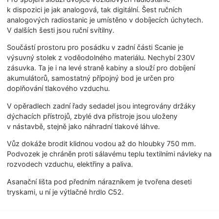
k dispozici je jak analogová, tak digitální. Šest ručních
analogových radiostanic je umístěno v dobíjecích úchytech.
V dalších šesti jsou ruční svítilny.
Součástí prostoru pro posádku v zadní části Scanie je
výsuvný stolek z voděodolného materiálu. Nechybí 230V
zásuvka. Ta je i na levé straně kabiny a slouží pro dobíjení
akumulátorů, samostatný přípojný bod je určen pro
doplňování tlakového vzduchu.
V opěradlech zadní řady sedadel jsou integrovány držáky
dýchacích přístrojů, zbylé dva přístroje jsou uloženy
v nástavbě, stejně jako náhradní tlakové láhve.
Vůz dokáže brodit klidnou vodou až do hloubky 750 mm.
Podvozek je chráněn proti sálavému teplu textilními návleky na
rozvodech vzduchu, elektřiny a paliva.
Asanační lišta pod předním nárazníkem je tvořena deseti
tryskami, u ní je výtlačné hrdlo C52.