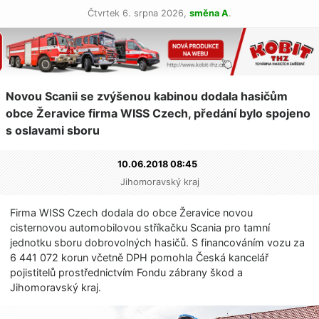
Čtvrtek 6. srpna 2026,
směna A
.
Novou Scanii se zvýšenou kabinou dodala hasičům
obce Žeravice firma WISS Czech, předání bylo spojeno
s oslavami sboru
10.06.2018 08:45
Jihomoravský kraj
Firma WISS Czech dodala do obce Žeravice novou
cisternovou automobilovou stříkačku Scania pro tamní
jednotku sboru dobrovolných hasičů. S financováním vozu za
6 441 072 korun včetně DPH pomohla Česká kancelář
pojistitelů prostřednictvím Fondu zábrany škod a
Jihomoravský kraj.