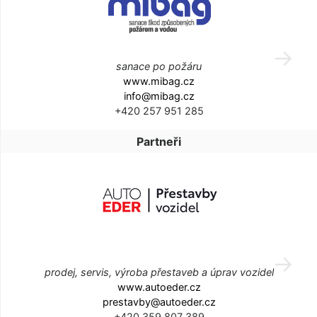
sanace po požáru
www.mibag.cz
info@mibag.cz
+420 257 951 285
Partneři
prodej, servis, výroba přestaveb a úprav vozidel
www.autoeder.cz
prestavby@autoeder.cz
+420 359 807 389