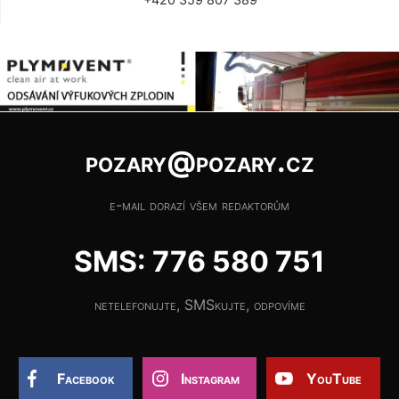
pozary@pozary.cz
e-mail dorazí všem redaktorům
SMS: 776 580 751
netelefonujte, SMSkujte, odpovíme
Facebook
Instagram
YouTube