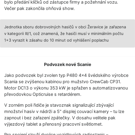
bylo předání klíčků od zástupce firmy a požehnání vozu.
Večer pak zakončila ohňová show.
Jednotka sboru dobrovolných hasičů v obci Žeravice je zařazena
v kategorii III/1, což znamená, že hasiči musí v minimálním počtu
1+3 vyrazit k zásahu do 10 minut od vyhlášení poplachu
Podvozek nové Scanie
Jako podvozek byl zvolen typ P480 4×4 švédského výrobce
Scania se zvýšenou kabinou pro mužstvo CrewCab CP31.
Motor DC13 o výkonu 353 kW je spřažen s automatizovanou
převodovkou Opticruise s retardérem.
V zorném poli řidiče je stavoznak signalizující zbývající
množství hasiv v nádrži a 5" displej couvací kamery – tu lze
zapnout i bez zařazení zpátečky. V dosahu velitele pak
výjezdový tablet a přenosný pracovní světlomet.
Pro spojení slouží dvojice vozidlových radiostanic –