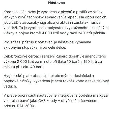
Nástavba
Karoserie nástavby je vyrobena z plechů a profilů ze slitiny
lehkých kovů technologií svařování a lepení. Na obou bocích
jsou LED stavoznaky signalizující aktuální zůstatek hasiva
v nádrži. Ta je vyrobena z polyesteru vyztuženého skleněnými
vlákny a pojme kromě 4 000 litrů vody také 240 litrů pěnidla.
Pro snazší přístup k vybavení je nástavba vybavena
sklopnými stupačkami po celé délce.
Celobronzové čerpací zařízení Ruberg dosahuje jmenovitého
výkonu 2 000 litrů za minutu při tlaku 10 barů a 150 litrů za
minutu při tlaku 40 barů.
Hygienické plato obsahuje tekuté mýdlo, desinfekci a
papírové ručníky, vyvedena je sem rovněž voda a také tlakový
vzduch.
V pravé boční části nástavby je integrována podélná markýza
ve stejné barvě jako CAS – tedy v obyčejném červeném
odstínu RAL 3000.