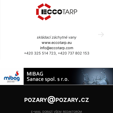
skládací záchytné vany
www.eccotarp.eu
info@eccotarp.com
+420 325 514 723, +420 737 802 153
pozary@pozary.cz
e-mail dorazí všem redaktorům